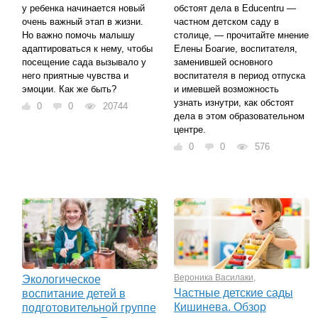
у ребенка начинается новый
обстоят дела в Educentru —
очень важный этап в жизни.
частном детском саду в
Но важно помочь малышу
столице, — прочитайте мнение
адаптироваться к нему, чтобы
Елены Боагие, воспитателя,
посещение сада вызывало у
заменившей основного
него приятные чувства и
воспитателя в период отпуска
эмоции. Как же быть?
и имевшей возможность
узнать изнутри, как обстоят
0
0
20744
дела в этом образовательном
центре.
0
0
576
Вероника Василаки
,
Экологическое
Частные детские сады
воспитание детей в
Кишинева. Обзор
подготовительной группе