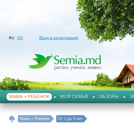
Вход и регистрация
RU
RO
МАМА + РЕБЕНОК
МОЯ СЕМЬЯ
ОБЗОРЫ
Э
Мама + Ребенок
От 1 до 3 лет