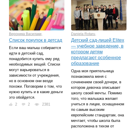
Вероника Василаки
,
Daniela Rotaru
,
Список покупок в детсад
Детский сад-лицей Elitex
— учебное заведение, в
Если ваш малыш собирается
котором детям
идти в детский сад,
предлагают особенное
понадобится купить ему ряд
образование
необходимых вещей. Списки
могут варьироваться в
Одна моя приятельница
зависимости от учреждения,
познакомила меня с
но в основном они везде
сочинением своей дочери, в
похожи. Поговорим о том, что
котором девочка описывает
нужно купить и в какие деньги
школу своей мечты. Помимо
это обойдется.
того, что малышка желает
учиться в лицее, оснащенном
2
2
2381
по самым высоким
европейским стандартам, она
мечтает, чтобы школа была
расположена в тихом от