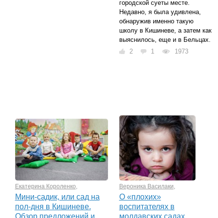
городской суеты месте.
Недавно, я была удивлена,
обнаружив именно такую
школу в Кишиневе, а затем как
выяснилось, еще и в Бельцах.
2
1
1973
Екатерина Короленко
,
Вероника Василаки
,
Мини-садик, или сад на
О «плохих»
пол-дня в Кишиневе.
воспитателях в
Обзор предложений и
молдавских садах...