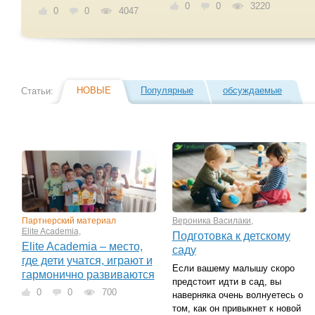
0
0
3220
0
0
4047
НОВЫЕ
Популярные
обсуждаемые
Статьи:
Партнерский материал
Вероника Василаки
,
Elite Academia
,
Подготовка к детскому
Elite Academia – место,
саду
где дети учатся, играют и
Если вашему малышу скоро
гармонично развиваются
предстоит идти в сад, вы
0
0
700
наверняка очень волнуетесь о
том, как он привыкнет к новой