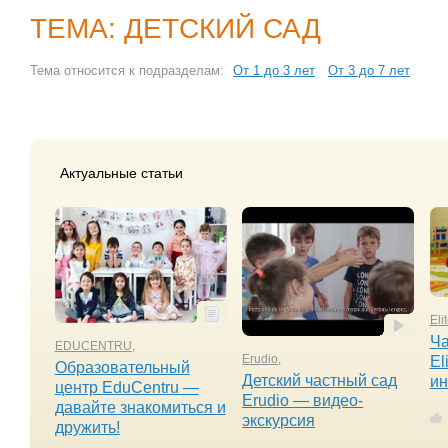
ТЕМА: ДЕТСКИЙ САД
Тема относится к подразделам:
От 1 до 3 лет
От 3 до 7 лет
Актуальные статьи
Eli
Ча
EDUCENTRU
,
Erudio
,
El
Образовательный
Детский частный сад
ин
центр EduCentru —
Erudio — видео-
давайте знакомиться и
экскурсия
дружить!