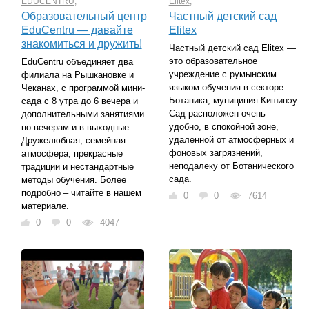
EDUCENTRU
,
Elitex
,
Образовательный центр
Частный детский сад
EduCentru — давайте
Elitex
знакомиться и дружить!
Частный детский сад Elitex —
это образовательное
EduCentru объединяет два
учреждение с румынским
филиала на Рышкановке и
языком обучения в секторе
Чеканах, с программой мини-
Ботаника, муниципия Кишинэу.
сада с 8 утра до 6 вечера и
Сад расположен очень
дополнительными занятиями
удобно, в спокойной зоне,
по вечерам и в выходные.
удаленной от атмосферных и
Дружелюбная, семейная
фоновых загрязнений,
атмосфера, прекрасные
неподалеку от Ботанического
традиции и нестандартные
сада.
методы обучения. Более
подробно – читайте в нашем
0
0
7614
материале.
0
0
4047