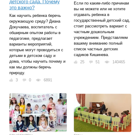
детского сада. Почему
Если по каким-либо причинам
это важно?
вы не можете или не хотите
отдавать ребенка в
Как научить ребенка беречь
государственный детский сад,
окружающую среду? Диана
стоит рассмотреть вариант с
Докучаева, воспитатель с
частным дошкольным
обширным опытом работы в
учреждением. Представляем
педагогике, предлагает
вашему вниманию полный
варианты мероприятий,
список частных детских
которые могут проводиться с
садиков Кишинева.
детьми в детском саду и
дома, чтобы научить почему и
25
51
140465
как мы должны беречь
природу.
3
0
6891