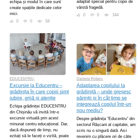
adaptat special pentru copiii de
echipa și modul în care sunt
vârstă fragedă.
create spațiile dedicate celor
mici.
0
0
344
0
0
58
EDUCENTRU
,
Daniela Rotaru
,
Excursie la Educentru –
Adaptarea copilului la
grădinița în care copiii simt
grădiniță – unde greșesc
iubire, grijă și atenție
părinții și în cât timp se
integrează copilul într-un
Echipa grădiniței EDUCENTRU
nou mediu?
din Chișinău vă invită într-o
excursie virtuală prin acest
Despre grădinița ”Educentru” din
minunat centru educațional. Dar,
sectorul Râșcani al capitalei, am
dacă dispuneți de timp, nu
scris nu o singură dată. Aici
ezitați să le faceți o vizită, poate
revenim cu plăcere ori de câte