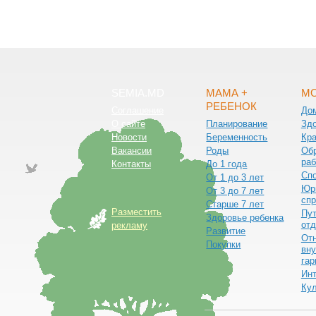
SEMIA.MD
МАМА +
МО
РЕБЕНОК
Соглашение
До
О сайте
Планирование
Зд
Новости
Беременность
Кра
Вакансии
Роды
Обр
раб
Контакты
До 1 года
Сп
От 1 до 3 лет
Юр
От 3 до 7 лет
спр
Старше 7 лет
Разместить
Пут
Здоровье ребенка
от
рекламу
Развитие
От
Покупки
вну
гар
Ин
Ку