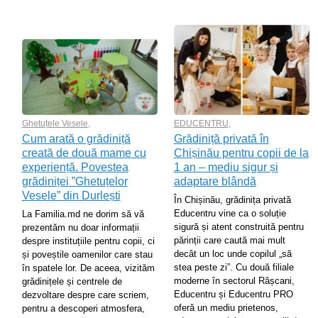
Ghetuțele Vesele
,
EDUCENTRU
,
Cum arată o grădiniță
Grădiniță privată în
creată de două mame cu
Chișinău pentru copii de la
experiență. Povestea
1 an – mediu sigur și
grădiniței ”Ghetuțelor
adaptare blândă
Vesele” din Durlești
În Chișinău, grădinița privată
Educentru vine ca o soluție
La Familia.md ne dorim să vă
sigură și atent construită pentru
prezentăm nu doar informații
părinții care caută mai mult
despre instituțiile pentru copii, ci
decât un loc unde copilul „să
și poveștile oamenilor care stau
stea peste zi”. Cu două filiale
în spatele lor. De aceea, vizităm
moderne în sectorul Râșcani,
grădinițele și centrele de
Educentru și Educentru PRO
dezvoltare despre care scriem,
oferă un mediu prietenos,
pentru a descoperi atmosfera,