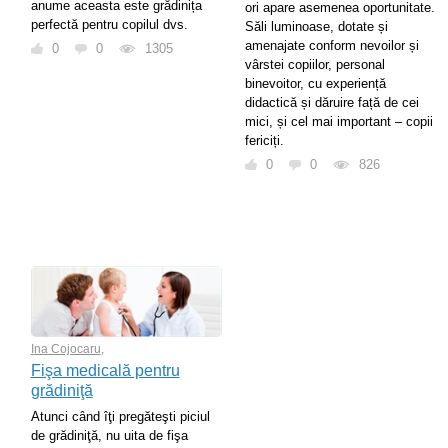
anume aceasta este grădinița
ori apare asemenea oportunitate.
perfectă pentru copilul dvs.
Săli luminoase, dotate și
amenajate conform nevoilor și
0
0
1305
vârstei copiilor, personal
binevoitor, cu experiență
didactică și dăruire față de cei
mici, și cel mai important – copii
fericiți.
0
0
826
Ina Cojocaru
,
Fişa medicală pentru
grădiniţă
Atunci când îţi pregăteşti piciul
de grădiniţă, nu uita de fişa