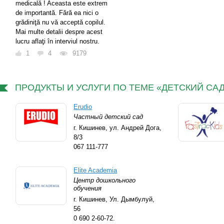
medicală ! Aceasta este extrem
de importantă. Fără ea nici o
grădiniţă nu vă acceptă copilul.
Mai multe detalii despre acest
lucru aflaţi în interviul nostru.
1
4
9179
ПРОДУКТЫ И УСЛУГИ ПО ТЕМЕ «ДЕТСКИЙ СА
Erudio
Частный детский сад
г. Кишинев,
ул. Андрей Дога,
8/3
067 111-777
Elite Academia
Центр дошкольного
обучения
г. Кишинев,
Ул. Дымбулуй,
56
0 690 2-60-72.