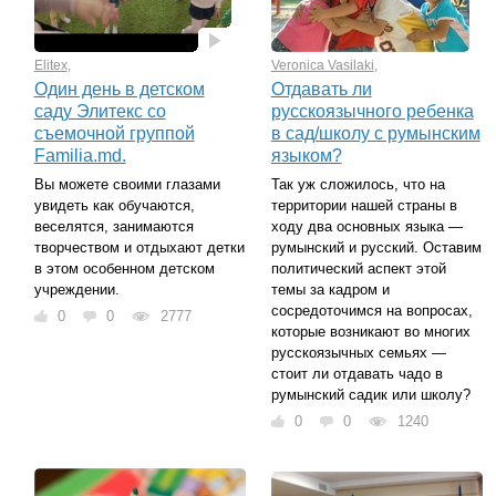
Elitex
,
Veronica Vasilaki
,
Один день в детском
Отдавать ли
саду Элитекс со
русскоязычного ребенка
съемочной группой
в сад/школу с румынским
Familia.md.
языком?
Вы можете своими глазами
Так уж сложилось, что на
увидеть как обучаются,
территории нашей страны в
веселятся, занимаются
ходу два основных языка —
творчеством и отдыхают детки
румынский и русский. Оставим
в этом особенном детском
политический аспект этой
учреждении.
темы за кадром и
сосредоточимся на вопросах,
0
0
2777
которые возникают во многих
русскоязычных семьях —
стоит ли отдавать чадо в
румынский садик или школу?
0
0
1240