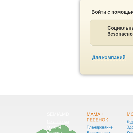
Войти с помощь
Социальны
безопасно
Для компаний
SEMIA.MD
МАМА +
МО
РЕБЕНОК
Соглашение
До
О сайте
Планирование
Зд
Новости
Беременность
Кра