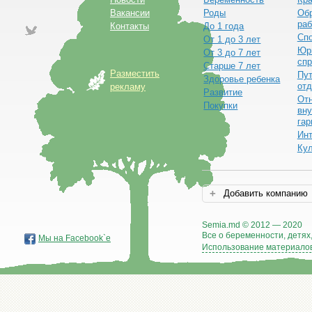
Вакансии
Роды
Обр
раб
Контакты
До 1 года
Сп
От 1 до 3 лет
Юр
От 3 до 7 лет
спр
Старше 7 лет
Разместить
Пут
Здоровье ребенка
от
рекламу
Развитие
От
Покупки
вну
гар
Ин
Ку
Добавить компанию
Semia.md © 2012 — 2020
Все о беременности, детях,
Мы на Facebook`е
Использование материалов