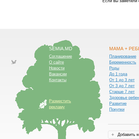
Если вы заметили 
SEMIA.MD
МАМА + РЕ
Соглашение
Планирование
О сайте
Беременность
Новости
Роды
Вакансии
До 1 года
Контакты
От 1 до 3 лет
От 3 до 7 лет
Старше 7 лет
Здоровье ребе
Разместить
Развитие
рекламу
Покупки
Добавить 