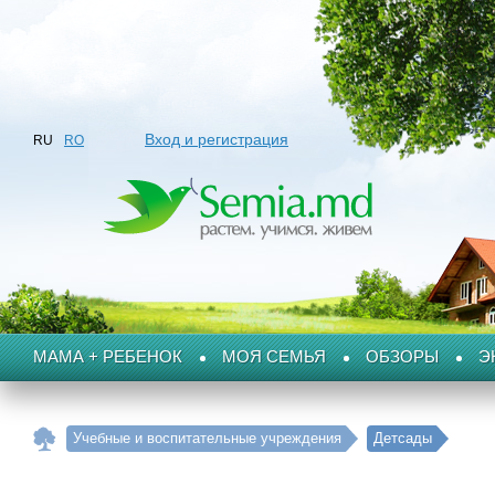
Вход и регистрация
RU
RO
МАМА + РЕБЕНОК
МОЯ СЕМЬЯ
ОБЗОРЫ
Э
Учебные и воспитательные учреждения
Детсады