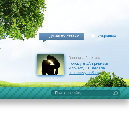
Добавить статью
Избранное
Вероника Василаки
Почему я ЗА прививки
и почему НЕ делала
их своему ребенку