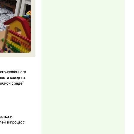
егрированного
ности каждого
юбной среде.
остка и
лей в процесс