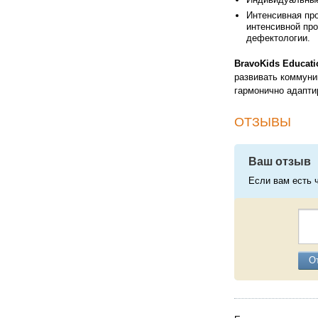
Интенсивная про
интенсивной про
дефектологии.
BravoKids Educati
развивать коммуни
гармонично адапти
ОТЗЫВЫ
Ваш отзыв
Если вам есть 
О