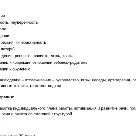
тия
ость, неуверенность
оле
щении
грессия, гиперактивность
 потери)
дение: ревность, зависть, ложь, кража
аниц и коррекция отношений ребенок–родитель
ации к обучению
аблюдение – отслеживание – руководство, игры, беседы, арт-терапия, п
тивные техники, гештальт-подход.
ерапия:
аботка индивидуального плана работы, активизация и развитие речи, пос
 речи и работа со слоговой структурой.
:
 занятия: 30 минут