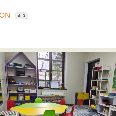
ION
0