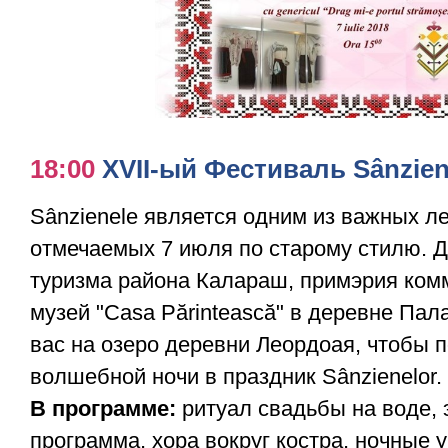
18:00
XVII-ый Фестиваль Sânzien
Sânzienele является одним из важных ле
отмечаемых 7 июля по старому стилю. Д
туризма района Калараш, примэрия ком
музей "Сasa Părintească" в деревне Па
вас на озеро деревни Леордоая, чтобы п
волшебной ночи в праздник Sânzienelor.
В программе:
ритуал свадьбы на воде, 
программа, хора вокруг костра, ночные 