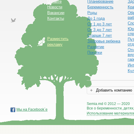
О сайте
Планирование
Зд
Новости
Беременность
Кра
Вакансии
Роды
Обр
раб
Контакты
До 1 года
Сп
От 1 до 3 лет
Юр
От 3 до 7 лет
спр
Старше 7 лет
Разместить
Пут
Здоровье ребенка
от
рекламу
Развитие
От
Покупки
вну
гар
Ин
Ку
Добавить компанию
Semia.md © 2012 — 2020
Все о беременности, детях,
Мы на Facebook`е
Использование материалов