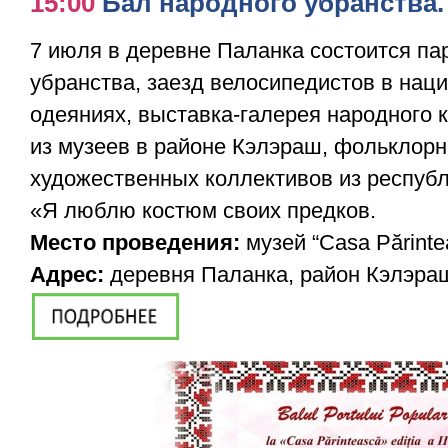
15:00
Бал народного убранства.
7 июля в деревне Паланка состоится па
убранства, заезд велосипедистов в нац
одеяниях, выставка-галерея народного 
из музеев в районе Кэлэраш, фольклор
художественных коллективов из респуб
«Я люблю костюм своих предков.
Место проведения:
музей “Casa Părinte
Адрес:
деревня Паланка, район Кэлэра