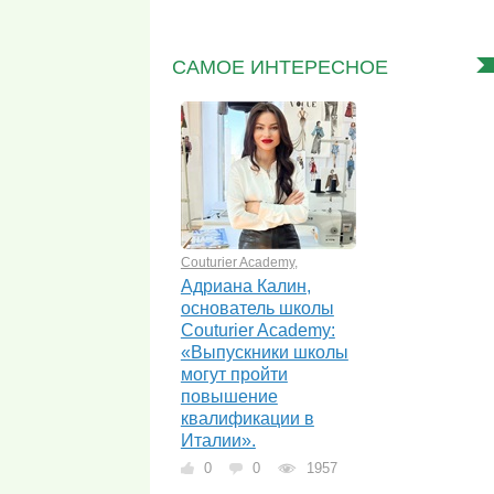
САМОЕ ИНТЕРЕСНОЕ
Couturier Academy
,
Адриана Калин,
основатель школы
Couturier Academy:
«Выпускники школы
могут пройти
повышение
квалификации в
Италии».
0
0
1957