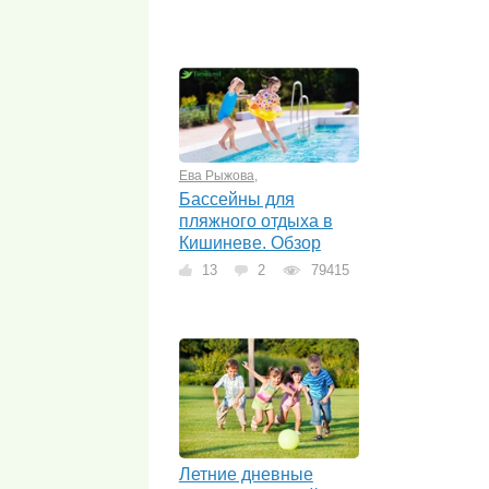
Ева Рыжова
,
Бассейны для
пляжного отдыха в
Кишиневе. Обзор
13
2
79415
Летние дневные