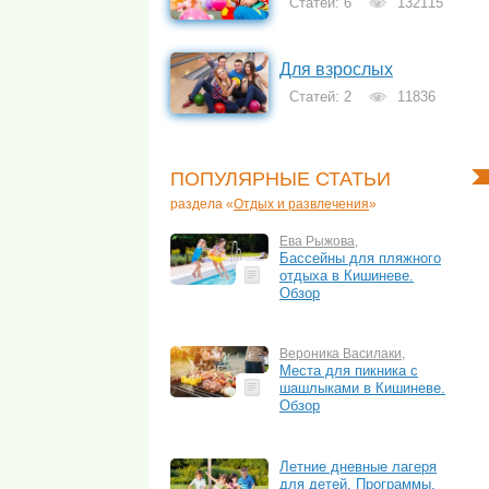
Статей: 6
132115
Для взрослых
Статей: 2
11836
ПОПУЛЯРНЫЕ СТАТЬИ
раздела «
Отдых и развлечения
»
Ева Рыжова
,
Бассейны для пляжного
отдыха в Кишиневе.
Обзор
Вероника Василаки
,
Места для пикника с
шашлыками в Кишиневе.
Обзор
Летние дневные лагеря
для детей. Программы,