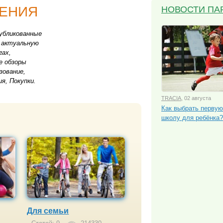
ЧЕНИЯ
НОВОСТИ ПА
публикованные
и актуальную
гах,
е обзоры
зование,
я, Покупки.
TRACIA
, 02 августа
Как выбрать перву
школу для ребёнка?
Для семьи