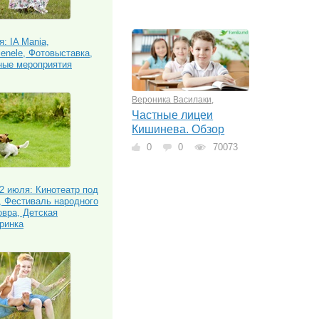
: IA Mania,
enele, Фотовыставка,
ные мероприятия
Вероника Василаки
,
Частные лицеи
Кишинева. Обзор
0
0
70073
2 июля: Кинотеатр под
, Фестиваль народного
овра, Детская
ринка