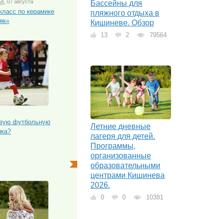
ья
, 07 августа
Бассейны для
класс по керамике
пляжного отдыха в
як»
Кишиневе. Обзор
13
2
79564
рвую футбольную
Летние дневные
нка?
лагеря для детей.
Программы,
организованные
образовательными
центрами Кишинева
2026.
0
0
10381