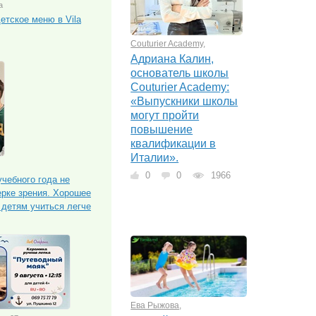
а
етское меню в Vila
Couturier Academy
,
Адриана Калин,
основатель школы
Couturier Academy:
«Выпускники школы
могут пройти
повышение
квалификации в
Италии».
0
0
1966
чебного года не
ерке зрения. Хорошее
 детям учиться легче
Ева Рыжова
,