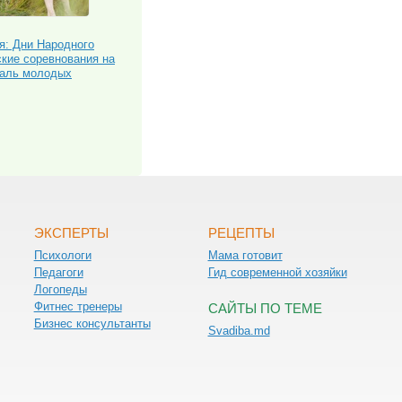
я: Дни Народного
кие соревнования на
валь молодых
ЭКСПЕРТЫ
РЕЦЕПТЫ
Психологи
Мама готовит
Педагоги
Гид современной хозяйки
Логопеды
Фитнес тренеры
САЙТЫ ПО ТЕМЕ
Бизнес консультанты
Svadiba.md