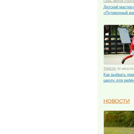
Семь цветов счаст
Детский мастер-
«Путеводный ма
TRACIA
, 02 августа
Как выбрать пе
школу для ребё
НОВОСТИ