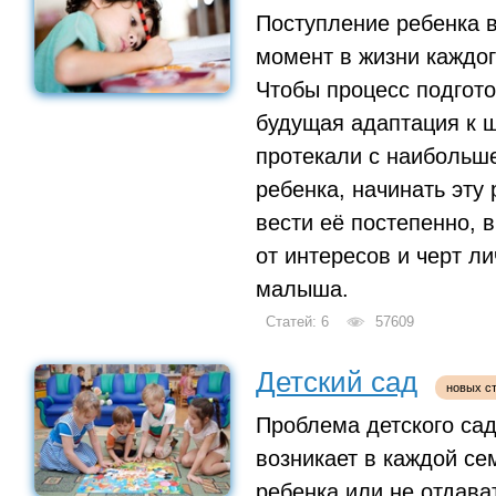
Поступление ребенка 
момент в жизни каждо
Чтобы процесс подгото
будущая адаптация к 
протекали с наибольш
ребенка, начинать эту 
вести её постепенно, 
от интересов и черт л
малыша.
Статей: 6
57609
Детский сад
новых ст
Проблема детского сад
возникает в каждой се
ребенка или не отдава