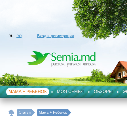
Вход и регистрация
RU
RO
МАМА + РЕБЕНОК
МОЯ СЕМЬЯ
ОБЗОРЫ
Э
Статьи
Мама + Ребенок