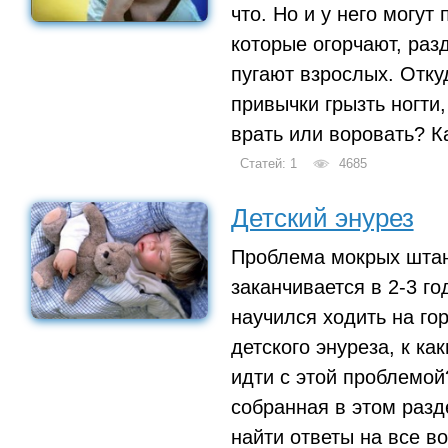
что. Но и у него могут
которые огорчают, раз
пугают взрослых. Отку
привычки грызть ногти
врать или воровать? К
Статей: 1
4685
Детский энурез
Проблема мокрых штан
заканчивается в 2-3 го
научился ходить на го
детского энуреза, к к
идти с этой проблемо
собранная в этом разд
найти ответы на все в