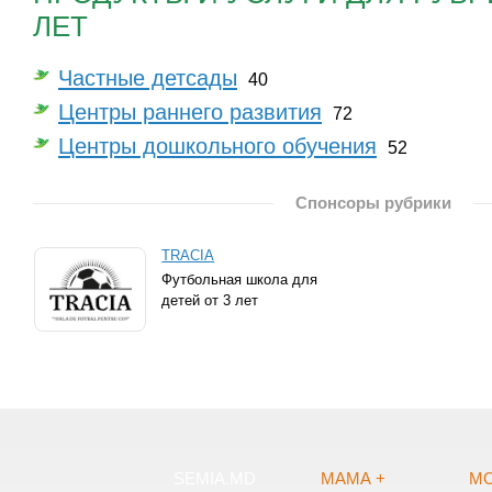
ЛЕТ
Частные детсады
40
Центры раннего развития
72
Центры дошкольного обучения
52
Спонсоры рубрики
TRACIA
Футбольная школа для
детей от 3 лет
SEMIA.MD
МАМА +
МО