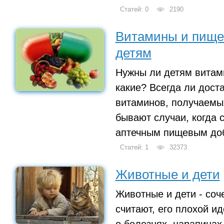
Статей: 0
2190
Витамины и пище
детям
Нужны ли детям витам
какие? Всегда ли дост
витаминов, получаемы
бывают случаи, когда с
аптечным пищевым до
Статей: 1
32373
Животные и дети
Животные и дети - соч
считают, его плохой и
о болезнях, царапинах