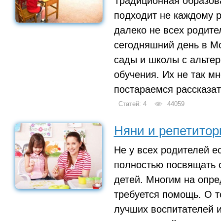
Традиционная образов
подходит не каждому р
далеко не всех родител
сегодняшний день в М
сады и школы с альте
обучения. Их не так м
постараемся рассказат
Статей: 4
44059
Няни и репетито
Не у всех родителей е
полностью посвящать 
детей. Многим на опр
требуется помощь. О то
лучших воспитателей 