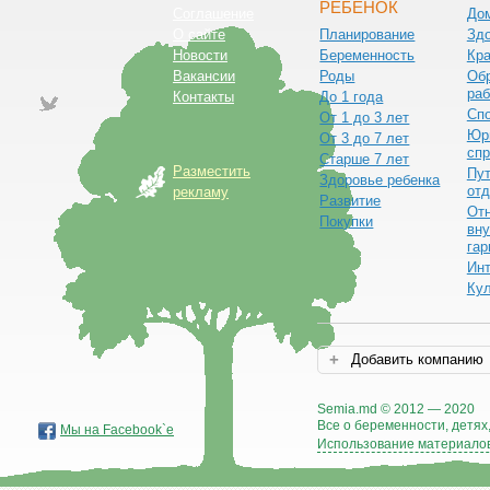
РЕБЕНОК
Соглашение
До
О сайте
Планирование
Зд
Новости
Беременность
Кра
Вакансии
Роды
Обр
раб
Контакты
До 1 года
Сп
От 1 до 3 лет
Юр
От 3 до 7 лет
спр
Старше 7 лет
Разместить
Пут
Здоровье ребенка
от
рекламу
Развитие
От
Покупки
вну
гар
Ин
Ку
Добавить компанию
Semia.md © 2012 — 2020
Все о беременности, детях,
Мы на Facebook`е
Использование материалов