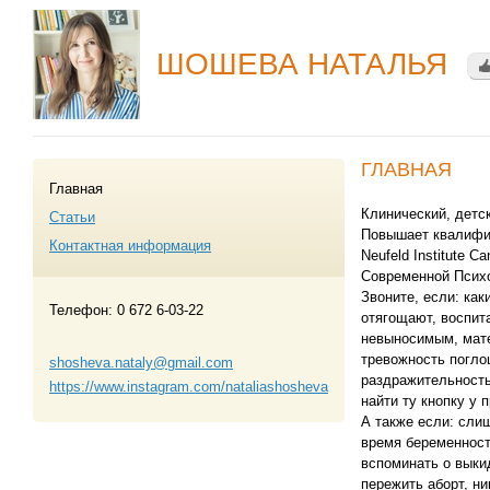
ШОШЕВА НАТАЛЬЯ
ГЛАВНАЯ
Главная
Клинический, детс
Статьи
Повышает квалифик
Контактная информация
Neufeld Institute 
Современной Психо
Звоните, если: как
Телефон:
0 672 6-03-22
отягощают, воспит
невыносимым, мате
тревожность поглощ
shosheva.nataly@gmail.com
раздражительность
https://www.instagram.com/nataliashosheva
найти ту кнопку у 
А также если: слиш
время беременност
вспоминать о выки
пережить аборт, ни