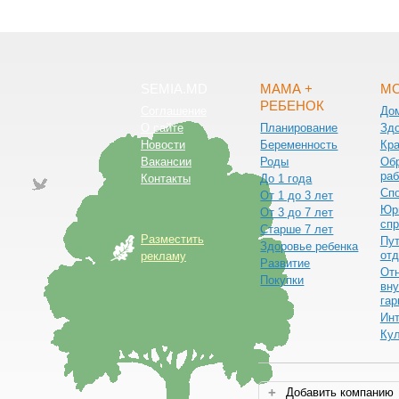
SEMIA.MD
МАМА +
МО
РЕБЕНОК
Соглашение
До
О сайте
Планирование
Зд
Новости
Беременность
Кра
Вакансии
Роды
Обр
раб
Контакты
До 1 года
Сп
От 1 до 3 лет
Юр
От 3 до 7 лет
спр
Старше 7 лет
Разместить
Пут
Здоровье ребенка
от
рекламу
Развитие
От
Покупки
вну
гар
Ин
Ку
Добавить компанию