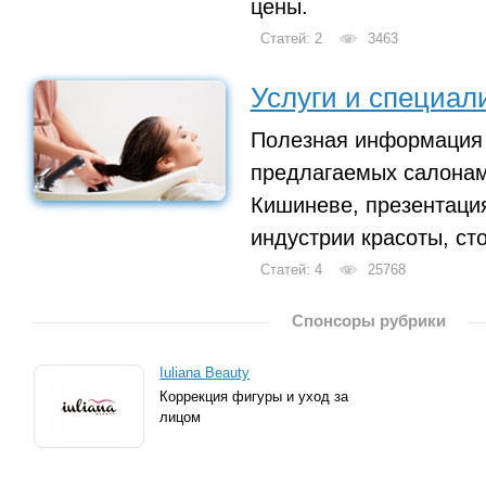
цены.
Статей: 2
3463
Услуги и специал
Полезная информация 
предлагаемых салонам
Кишиневе, презентаци
индустрии красоты, ст
Статей: 4
25768
Спонсоры рубрики
Iuliana Beauty
Коррекция фигуры и уход за
лицом