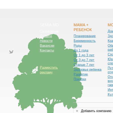
SEMIA.MD
МАМА +
МО
РЕБЕНОК
Соглашение
До
О сайте
Планирование
Зд
Новости
Беременность
Кра
Вакансии
Роды
Обр
раб
Контакты
До 1 года
Сп
От 1 до 3 лет
Юр
От 3 до 7 лет
спр
Старше 7 лет
Разместить
Пут
Здоровье ребенка
от
рекламу
Развитие
От
Покупки
вну
гар
Ин
Ку
Добавить компанию