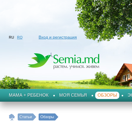
Вход и регистрация
RU
RO
МАМА + РЕБЕНОК
МОЯ СЕМЬЯ
ОБЗОРЫ
Э
Статьи
Обзоры