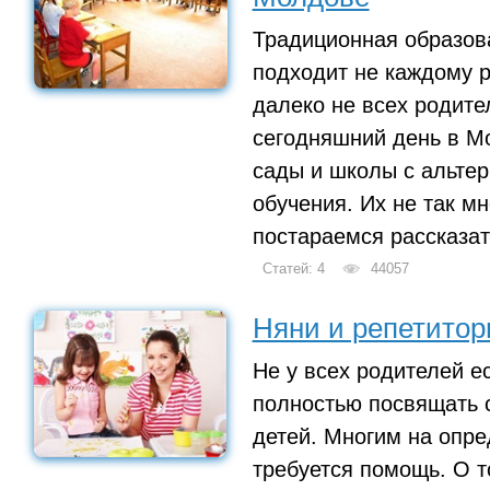
Традиционная образов
подходит не каждому р
далеко не всех родител
сегодняшний день в М
сады и школы с альте
обучения. Их не так м
постараемся рассказат
Статей: 4
44057
Няни и репетито
Не у всех родителей е
полностью посвящать 
детей. Многим на опр
требуется помощь. О то