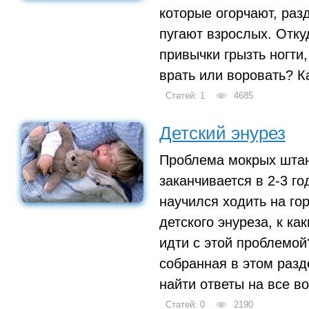
которые огорчают, раз
пугают взрослых. Отку
привычки грызть ногти
врать или воровать? К
Статей: 1
4685
Детский энурез
Проблема мокрых штан
заканчивается в 2-3 го
научился ходить на го
детского энуреза, к к
идти с этой проблемо
собранная в этом разд
найти ответы на все в
Статей: 0
2190