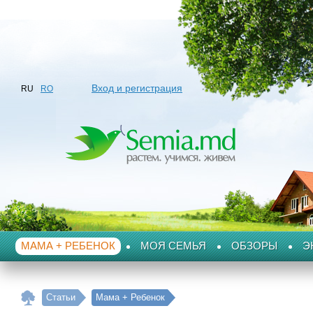
Вход и регистрация
RU
RO
МАМА + РЕБЕНОК
МОЯ СЕМЬЯ
ОБЗОРЫ
Э
Статьи
Мама + Ребенок