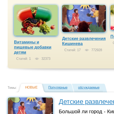
П
Детские развлечения
Витамины и
С
Кишинева
пищевые добавки
Статей: 17
772928
детям
Статей: 1
32373
НОВЫЕ
Популярные
обсуждаемые
Темы:
Детские развлеч
Большой ли город - Ки