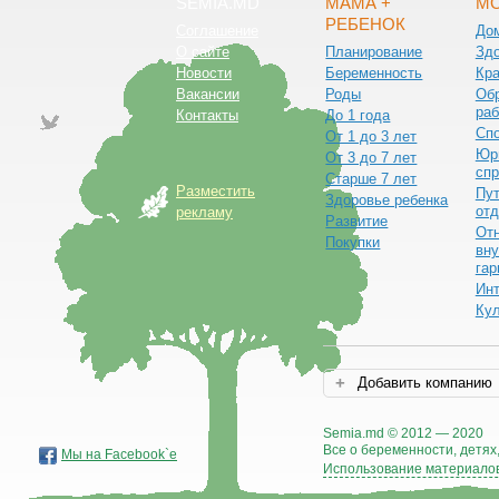
SEMIA.MD
МАМА +
МО
РЕБЕНОК
Соглашение
До
О сайте
Планирование
Зд
Новости
Беременность
Кра
Вакансии
Роды
Обр
раб
Контакты
До 1 года
Сп
От 1 до 3 лет
Юр
От 3 до 7 лет
спр
Старше 7 лет
Разместить
Пут
Здоровье ребенка
от
рекламу
Развитие
От
Покупки
вну
гар
Ин
Ку
Добавить компанию
Semia.md © 2012 — 2020
Все о беременности, детях,
Мы на Facebook`е
Использование материалов