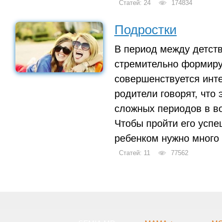
Статей: 24
174834
Подростки
В период между детст
стремительно формиру
совершенствуется инт
родители говорят, что 
сложных периодов в во
Чтобы пройти его успе
ребенком нужно много 
Статей: 11
77562