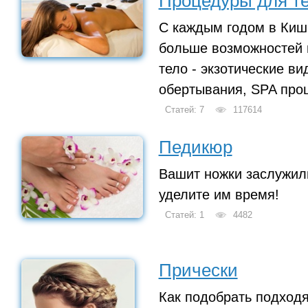
Процедуры для т
С каждым годом в Киш
больше возможностей 
тело - экзотические в
обертывания, SPA проц
Статей: 7
117614
Педикюр
Вашит ножки заслужили
уделите им время!
Статей: 1
4482
Прически
Как подобрать подход