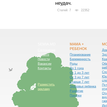
неудач.
Статей: 7
22352
SEMIA.MD
МАМА +
МО
РЕБЕНОК
Соглашение
До
О сайте
Планирование
Зд
Новости
Беременность
Кра
Вакансии
Роды
Обр
раб
Контакты
До 1 года
Сп
От 1 до 3 лет
Юр
От 3 до 7 лет
спр
Старше 7 лет
Разместить
Пут
Здоровье ребенка
от
рекламу
Развитие
От
Покупки
вну
гар
Ин