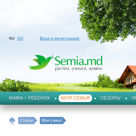
Вход и регистрация
RU
RO
МАМА + РЕБЕНОК
МОЯ СЕМЬЯ
ОБЗОРЫ
Э
Статьи
Моя семья