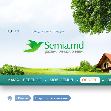
Вход и регистрация
RU
RO
МАМА + РЕБЕНОК
МОЯ СЕМЬЯ
ОБЗОРЫ
Э
Обзоры
Отдых и развлечения