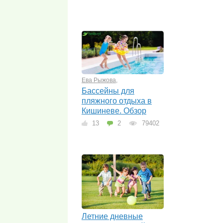
Ева Рыжова
,
Бассейны для
пляжного отдыха в
Кишиневе. Обзор
13
2
79402
Летние дневные