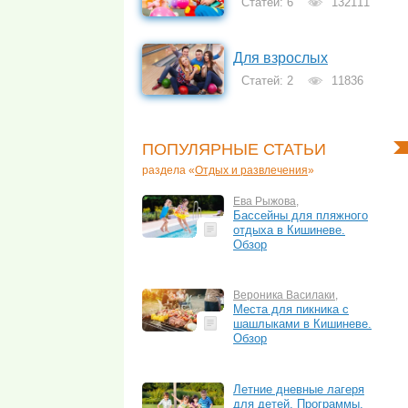
Статей: 6
132111
Для взрослых
Статей: 2
11836
ПОПУЛЯРНЫЕ СТАТЬИ
раздела «
Отдых и развлечения
»
Ева Рыжова
,
Бассейны для пляжного
отдыха в Кишиневе.
Обзор
Вероника Василаки
,
Места для пикника с
шашлыками в Кишиневе.
Обзор
Летние дневные лагеря
для детей. Программы,