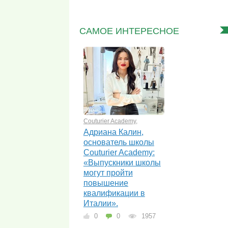
САМОЕ ИНТЕРЕСНОЕ
Couturier Academy
,
Адриана Калин,
основатель школы
Couturier Academy:
«Выпускники школы
могут пройти
повышение
квалификации в
Италии».
0
0
1957