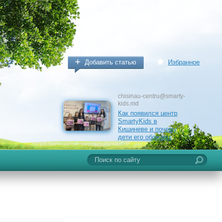
Добавить статью
Избранное
chisinau-centru@smarty-
kids.md
Как появился центр
SmartyKids в
Кишиневе и почему
дети его обожают