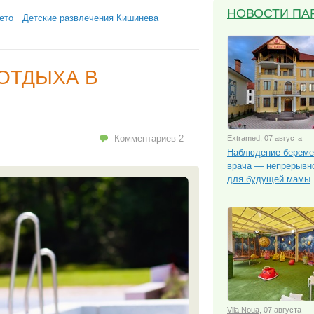
НОВОСТИ ПА
ето
Детские развлечения Кишинева
ОТДЫХА В
Комментариев
2
Extramed
, 07 августа
Наблюдение береме
врача — непрерывно
для будущей мамы
Vila Noua
, 07 августа