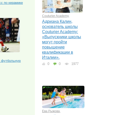
сс по керамике
Couturier Academy
,
Адриана Калин,
основатель школы
Couturier Academy:
«Выпускники школы
могут пройти
повышение
квалификации в
Италии».
ю футбольную
0
0
1977
Ева Рыжова
,