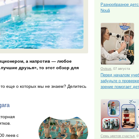
Разнообразное детс
Nouă
диционером, а напротив — любое
лучшие друзья», то этот обзор для
Ovisus
, 07 августа
Перед началом учеб
забудьте о проверк
е-то еще о которых мы не знаем? Делитесь
зрение помогает де
gara
сторная
тков.
00 леев с
Семь цветов счастья
, 