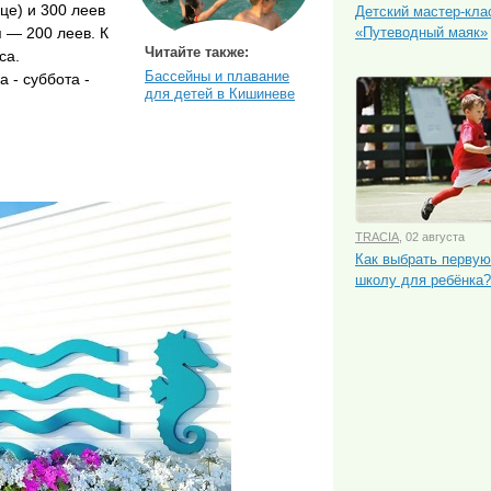
це) и 300 леев
Детский мастер-кла
 — 200 леев. К
«Путеводный маяк»
Читайте также:
са.
Бассейны и плавание
а - суббота -
для детей в Кишиневе
TRACIA
, 02 августа
Как выбрать перву
школу для ребёнка?