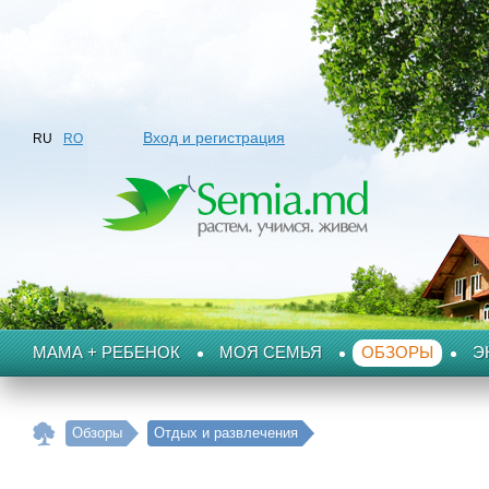
Вход и регистрация
RU
RO
МАМА + РЕБЕНОК
МОЯ СЕМЬЯ
ОБЗОРЫ
Э
Обзоры
Отдых и развлечения