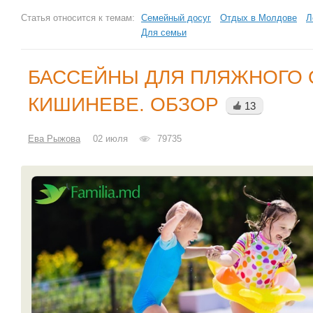
Статья относится к темам:
Семейный досуг
Отдых в Молдове
Л
Для семьи
БАССЕЙНЫ ДЛЯ ПЛЯЖНОГО 
КИШИНЕВЕ. ОБЗОР
13
Ева Рыжова
02 июля
79735