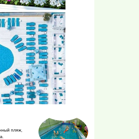
нный пляж,
а.