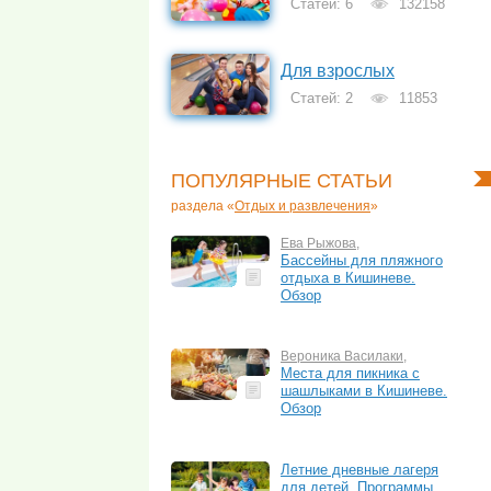
Статей: 6
132158
Для взрослых
Статей: 2
11853
ПОПУЛЯРНЫЕ СТАТЬИ
раздела «
Отдых и развлечения
»
Ева Рыжова
,
Бассейны для пляжного
отдыха в Кишиневе.
Обзор
Вероника Василаки
,
Места для пикника с
шашлыками в Кишиневе.
Обзор
Летние дневные лагеря
для детей. Программы,