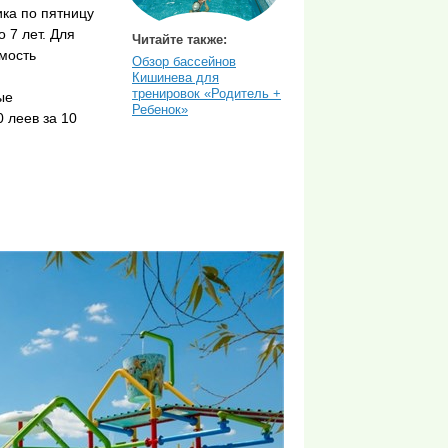
ка по пятницу
 7 лет. Для
Читайте также:
имость
Обзор бассейнов
Кишинева для
тренировок «Родитель +
ые
Ребенок»
0 леев за 10