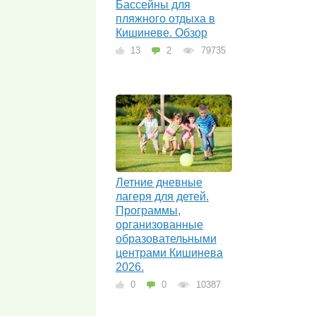
Бассейны для
пляжного отдыха в
Кишиневе. Обзор
13
2
79735
Летние дневные
лагеря для детей.
Программы,
организованные
образовательными
центрами Кишинева
2026.
0
0
10387