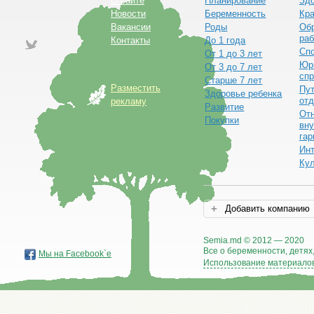
О сайте
Планирование
Зд
Новости
Беременность
Кра
Вакансии
Роды
Обр
раб
Контакты
До 1 года
Сп
От 1 до 3 лет
Юр
От 3 до 7 лет
спр
Старше 7 лет
Разместить
Пут
Здоровье ребенка
от
рекламу
Развитие
От
Покупки
вну
гар
Ин
Ку
Добавить компанию
Semia.md © 2012 — 2020
Все о беременности, детях,
Мы на Facebook`е
Использование материалов