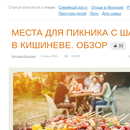
Статья относится к темам:
Семейный досуг
Отдых в Молдове
Р
Прогулки детей
Лето
Для семьи
МЕСТА ДЛЯ ПИКНИКА С 
В КИШИНЕВЕ. ОБЗОР
33
Вероника Василаки
12 июня 2024 г.
221368