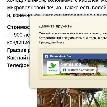
микроволновой печью. Также есть воле
и, конечно же, детская игровая площадка
Давайте дружить
Стоимость:
террасы на 10-12 мест — 80
Узнавайте все самое важное и полезное для в
— 900 леев; 20 мест — 1200 леев; 50 ме
авторитетными специалистами, интервью опыт
кондиционер) — 2000 леев.
Присоединяйтесь!
График работы:
понедельник-воскресени
Как найти:
Данчены, на берегу озера.
Teлефон:
0 69 17-02-81