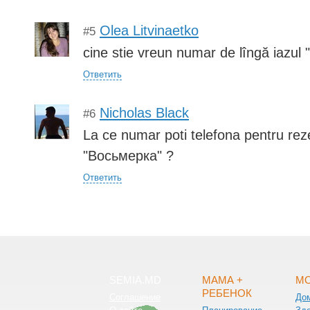
Olea Litvinaetko
#5
cine stie vreun numar de lîngă iazul
Ответить
Nicholas Black
#6
La ce numar poti telefona pentru reze
"Восьмерка" ?
Ответить
SEMIA.MD
МАМА +
МО
РЕБЕНОК
Соглашение
До