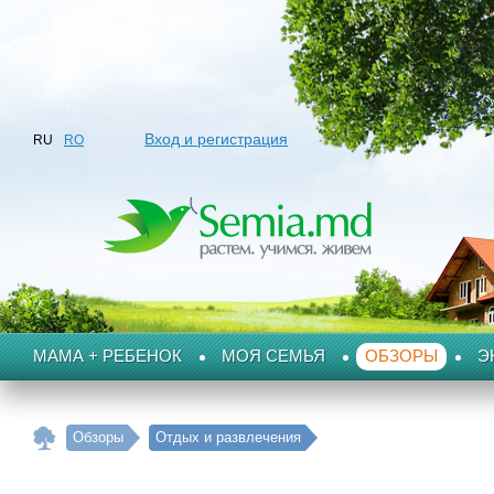
Вход и регистрация
RU
RO
МАМА + РЕБЕНОК
МОЯ СЕМЬЯ
ОБЗОРЫ
Э
Обзоры
Отдых и развлечения