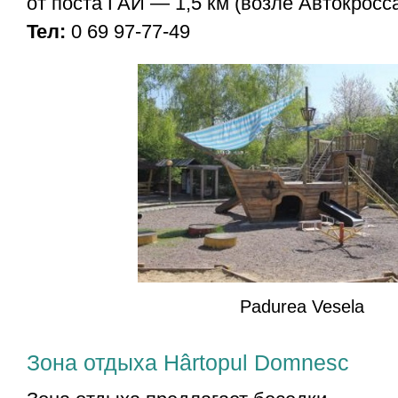
от поста ГАИ — 1,5 км (возле Автокросса
Teл:
0 69 97-77-49
Padurea Vesela
Зона отдыха Hârtopul Domnesc