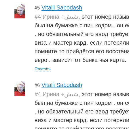
Vitalii Sabodash
#5
#4 Ирина ÷شىش
, этот номер назыв
был на бумажке с пин кодом . он е
. но обязательный его ввод требуе
виза и мастер кард. если потеряли
помните то прийдётся его восстан
евро . зависит от банка чья карта.
Ответить
Vitalii Sabodash
#6
#4 Ирина ÷شىش
, этот номер назыв
был на бумажке с пин кодом . он е
. но обязательный его ввод требуе
виза и мастер кард. если потеряли
помните то прийдётся его восстан