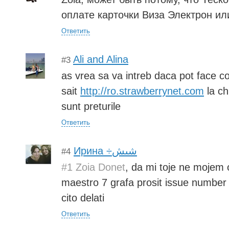
оплате карточки Виза Электрон ил
Ответить
Ali and Alina
#3
as vrea sa va intreb daca pot face 
sait
http://ro.strawberrynet.com
la ch
sunt preturile
Ответить
Ирина ÷شىش
#4
#1 Zoia Donet
, da mi toje ne mojem 
maestro 7 grafa prosit issue number 
cito delati
Ответить