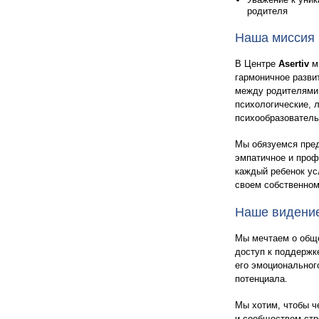
родителя
Наша миссия
В Центре
Asertiv
м
гармоничное разви
между родителями 
психологические, 
психообразовател
Мы обязуемся пред
эмпатичное и проф
каждый ребенок ус
своем собственном
Наше видени
Мы мечтаем о обще
доступ к поддержк
его эмоционального
потенциала.
Мы хотим, чтобы ч
и сообществом стр