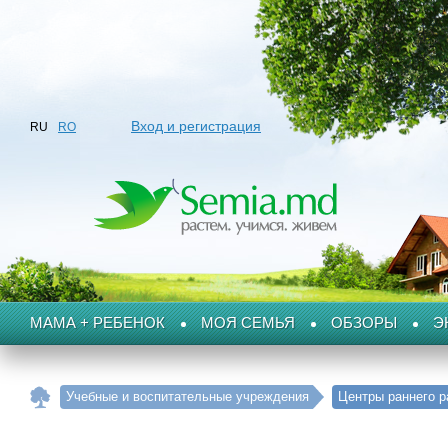
Вход и регистрация
RU
RO
МАМА + РЕБЕНОК
МОЯ СЕМЬЯ
ОБЗОРЫ
Э
Учебные и воспитательные учреждения
Центры раннего р