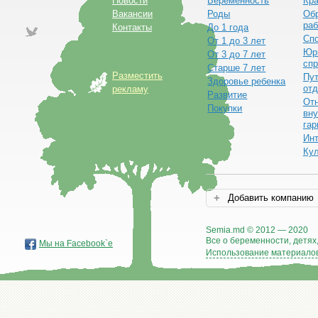
Новости
Беременность
Кра
Вакансии
Роды
Обр
раб
Контакты
До 1 года
Сп
От 1 до 3 лет
Юр
От 3 до 7 лет
спр
Старше 7 лет
Разместить
Пут
Здоровье ребенка
от
рекламу
Развитие
От
Покупки
вну
гар
Ин
Ку
Добавить компанию
Semia.md © 2012 — 2020
Все о беременности, детях,
Мы на Facebook`е
Использование материалов