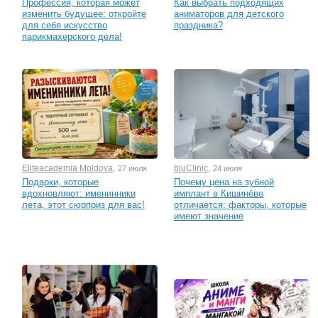
Профессия, которая может
Как выбрать подходящих
изменить будущее: откройте
аниматоров для детского
для себя искусство
праздника?
парикмахерского дела!
Eliteacademia Moldova
,
bluClinic
,
27 июля
24 июля
Подарки, которые
Почему цена на зубной
вдохновляют: именинники
имплант в Кишинёве
лета, этот сюрприз для вас!
отличается: факторы, которые
имеют значение