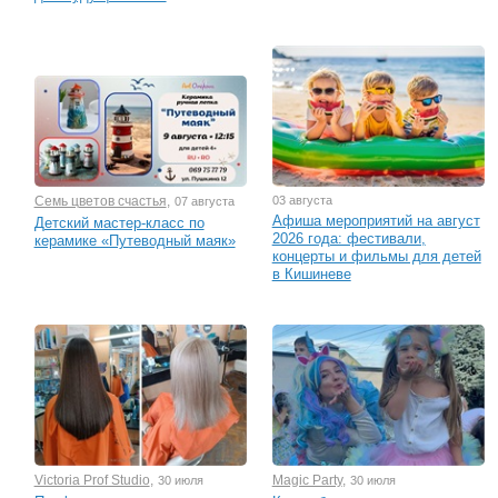
Семь цветов счастья
,
03 августа
07 августа
Афиша мероприятий на август
Детский мастер-класс по
2026 года: фестивали,
керамике «Путеводный маяк»
концерты и фильмы для детей
в Кишиневе
Victoria Prof Studio
,
Magic Party
,
30 июля
30 июля