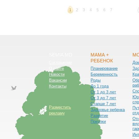
1
2
3
4
5
6
7
SEMIA.MD
МАМА +
МО
РЕБЕНОК
Соглашение
До
О сайте
Планирование
Зд
Новости
Беременность
Кра
Вакансии
Роды
Обр
раб
Контакты
До 1 года
Сп
От 1 до 3 лет
Юр
От 3 до 7 лет
спр
Старше 7 лет
Разместить
Пут
Здоровье ребенка
от
рекламу
Развитие
От
Покупки
вну
гар
Ин