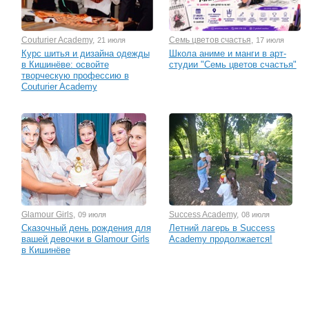
Couturier Academy
,
Семь цветов счастья
,
21 июля
17 июля
Курс шитья и дизайна одежды
Школа аниме и манги в арт-
в Кишинёве: освойте
студии "Семь цветов счастья"
творческую профессию в
Couturier Academy
Glamour Girls
,
Success Academy
,
09 июля
08 июля
Сказочный день рождения для
Летний лагерь в Success
вашей девочки в Glamour Girls
Academy продолжается!
в Кишинёве