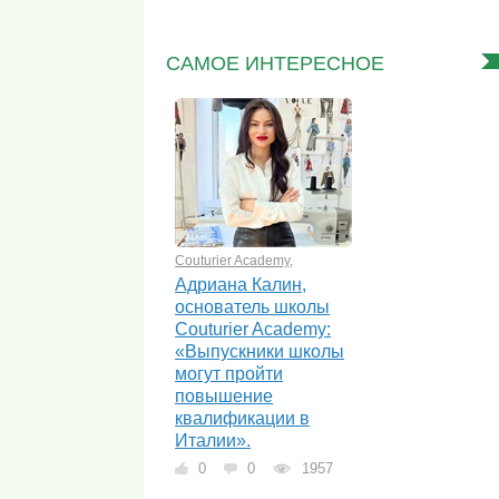
САМОЕ ИНТЕРЕСНОЕ
Couturier Academy
,
Адриана Калин,
основатель школы
Couturier Academy:
«Выпускники школы
могут пройти
повышение
квалификации в
Италии».
0
0
1957