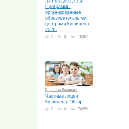
лагеря для детей.
Программы,
организованные
образовательными
центрами Кишинева
2026.
0
0
10361
Вероника Василаки
,
Частные лицеи
Кишинева. Обзор
0
0
70059