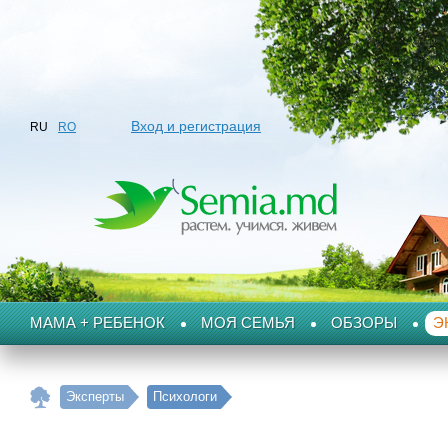
Вход и регистрация
RU
RO
МАМА + РЕБЕНОК
МОЯ СЕМЬЯ
ОБЗОРЫ
Э
Эксперты
Психологи