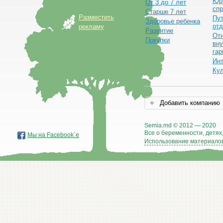
Юр
От 3 до 7 лет
спр
Старше 7 лет
Разместить
Пут
Здоровье ребенка
от
рекламу
Развитие
От
Покупки
вну
гар
Ин
Ку
Добавить компанию
Semia.md © 2012 — 2020
Все о беременности, детях,
Мы на Facebook`е
Использование материалов