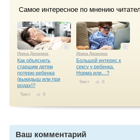
Самое интересное по мнению читате
Ирина Дворнина
,
Ирина Дворнина
,
Как объяснить
Большой интерес к
старшим детям
сексу у ребенка.
потерю ребенка
Норма или…?
(выкидыш или при
Текст
0
родах)?
Текст
0
Ваш комментарий