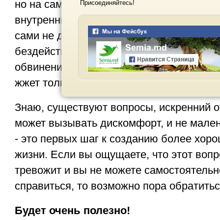
но на самом деле мы больше чувствуем 
Присоединяйтесь!
внутренний голос согласен с этими оши
сами не довольны результатом своей ра
бездействия, фраза “я же говорила” зву
обвинение. Как алкоголь, которым обез
жжет только в случае, когда рана есть.
Знаю, существуют вопросы, искренний о
может вызывать дискомфорт, и не мален
- это первых шаг к созданию более хор
жизни. Если вы ощущаете, что этот вопр
тревожит и вы не можете самостоятельн
справиться, то возможно пора обратитьс
Будет очень полезно!