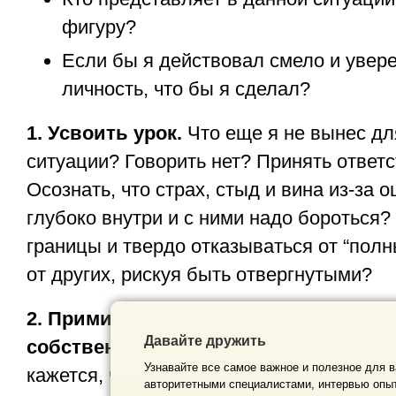
фигуру?
Если бы я действовал смело и увере
личность, что бы я сделал?
1. Усвоить урок.
Что еще я не вынес для
ситуации? Говорить нет? Принять ответ
Осознать, что страх, стыд и вина из-за 
глубоко внутри и с ними надо бороться
границы и твердо отказываться от “полн
от других, рискуя быть отвергнутыми?
2. Примириться с голосами, которые 
Давайте дружить
собственными внутренними критикам
Узнавайте все самое важное и полезное для в
кажется, что мы делаем то, от чего нас 
авторитетными специалистами, интервью опыт