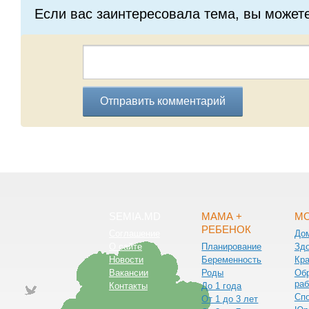
Если вас заинтересовала тема, вы может
Отправить комментарий
SEMIA.MD
МАМА +
МО
РЕБЕНОК
Соглашение
До
О сайте
Планирование
Зд
Новости
Беременность
Кра
Вакансии
Роды
Обр
раб
Контакты
До 1 года
Сп
От 1 до 3 лет