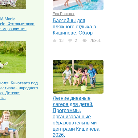
Ева Рыжова
,
IA Mania,
Бассейны для
ele, Фотовыставка,
пляжного отдыха в
е мероприятия
Кишиневе. Обзор
13
2
79261
юля: Кинотеатр под
естиваль народного
ра, Детская
нка
Летние дневные
лагеря для детей.
Программы,
организованные
образовательными
центрами Кишинева
2026.