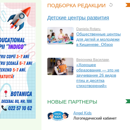
ПОДБОРКА РЕДАКЦИИ
Детские центры развития
Daniela Rotaru
,
Общественные центры
для детей и молодежи
в Кишиневе. Обзор
Вероника Василаки
,
«Хорошее
образование — это не
заучивание 26 видов
птиц и десятка
стихотворений»
НОВЫЕ ПАРТНЕРЫ
Angel Kids
Логопедический кабинет