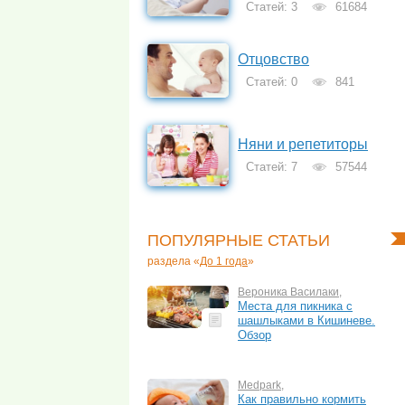
Статей: 3
61684
Отцовство
Статей: 0
841
Няни и репетиторы
Статей: 7
57544
ПОПУЛЯРНЫЕ СТАТЬИ
раздела «
До 1 года
»
Вероника Василаки
,
Места для пикника с
шашлыками в Кишиневе.
Обзор
Medpark
,
Как правильно кормить