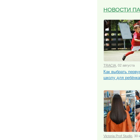
НОВОСТИ П
TRACIA
, 02 августа
Как выбрать перв
школу для ребёнк
Victoria Prof Studio
, 30