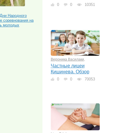
0
0
10351
 Дни Народного
е соревнования на
ль молодых
Вероника Василаки
,
Частные лицеи
Кишинева. Обзор
0
0
70053