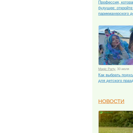
Профессия, котора
будущее: откройте
парикмахерского д
Magic Party
, 30 июля
Как выбрать подх
для детского праз
НОВОСТИ