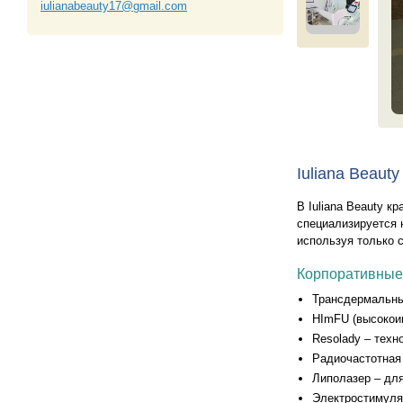
iulianabeauty17@gmail.com
Iuliana Beaut
В Iuliana Beauty 
специализируется 
используя только 
Корпоративные 
Трансдермальн
HImFU (высокои
Resolady – техн
Радиочастотная
Липолазер – дл
Электростимуля