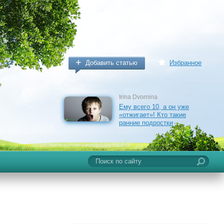
Добавить статью
Избранное
Irina Dvornina
Ему всего 10, а он уже
«отжигает»! Кто такие
ранние подростки