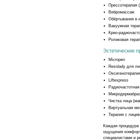
Прессотерапия 
Вибромассаж
Обёртывания в 
Вакуумная тера
Крио-радиочаст
Роликовая тера
Эстетические п
Micropen
Resolady для ли
Оксигенотерапи
Liftexpress
Радиочастотная
Микродермабраз
Чистка лица (ма
Виртуальная ме
Терапия с лице
Каждая процедура 
ощущения комфорта
специалистами и р