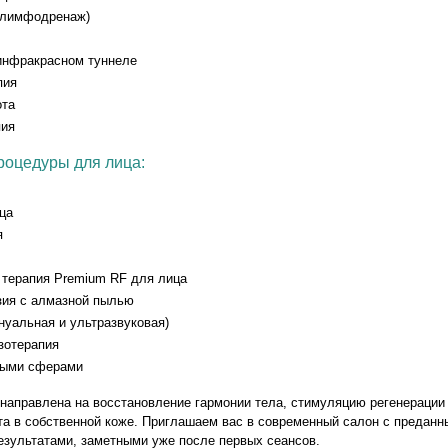
(лимфодренаж)
инфракрасном туннеле
пия
ота
пия
роцедуры для лица:
ца
я
 терапия Premium RF для лица
ия с алмазной пылью
нуальная и ультразвуковая)
зотерапия
выми сферами
направлена на восстановление гармонии тела, стимуляцию регенерации
 в собственной коже. Приглашаем вас в современный салон с преданн
езультатами, заметными уже после первых сеансов.