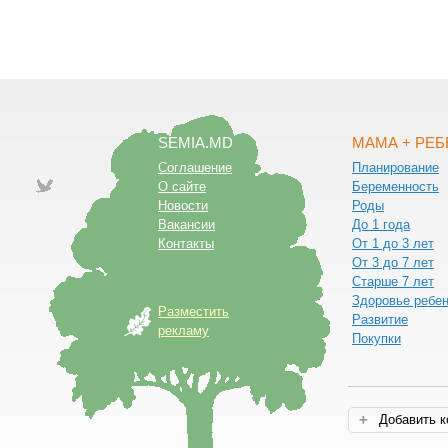
SEMIA.MD
МАМА + РЕ
Соглашение
Планирование
О сайте
Беременность
Новости
Роды
Вакансии
До 1 года
Контакты
От 1 до 3 лет
От 3 до 7 лет
Старше 7 лет
Здоровье ребе
Разместить
Развитие
рекламу
Покупки
Добавить 