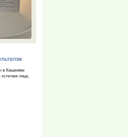
ультатом
он в Кишинёве
 эстетике лица,