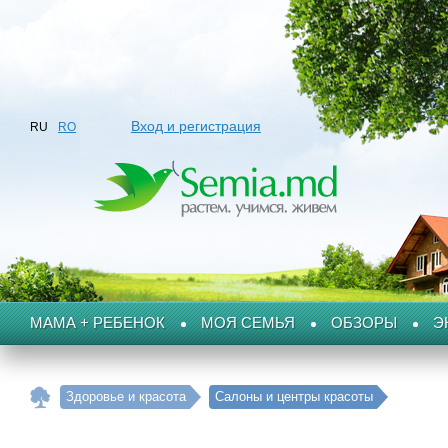
Вход и регистрация
RU
RO
МАМА + РЕБЕНОК
МОЯ СЕМЬЯ
ОБЗОРЫ
Э
Здоровье и красота
Салоны и центры красоты