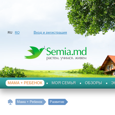
Вход и регистрация
RU
RO
МАМА + РЕБЕНОК
МОЯ СЕМЬЯ
ОБЗОРЫ
Э
Мама + Ребенок
Развитие