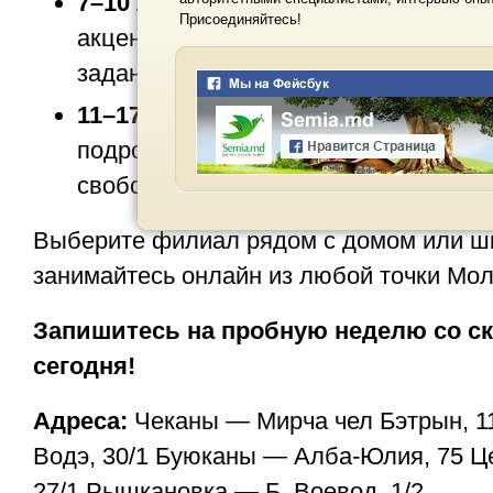
7–10 лет
— английский, румынский, 
Присоединяйтесь!
акцентом на разговорную речь. Пом
заданиями по школьной программе.
11–17 лет
— английский, румынский,
подростков. Готовим к БАК (бакалав
свободно общаться, снимаем языков
Выберите филиал рядом с домом или ш
занимайтесь онлайн из любой точки Мол
Запишитесь на пробную неделю со с
сегодня!
Адреса:
Чеканы — Мирча чел Бэтрын, 11
Водэ, 30/1 Буюканы — Алба-Юлия, 75 Ц
27/1 Рышкановка — Б. Воевод, 1/2