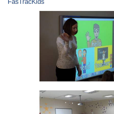
FasTracKids