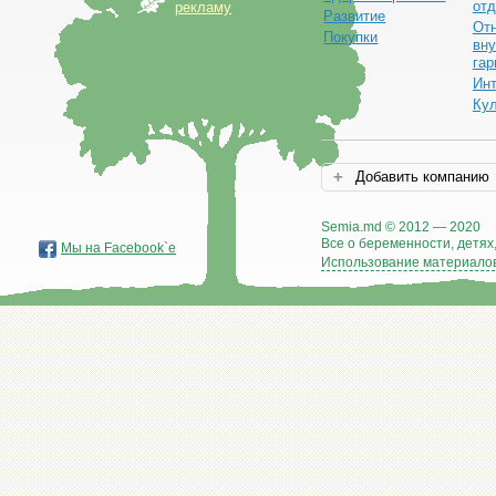
от
рекламу
Развитие
От
Покупки
вну
гар
Ин
Ку
Добавить компанию
Semia.md © 2012 — 2020
Все о беременности, детях,
Мы на Facebook`е
Использование материалов