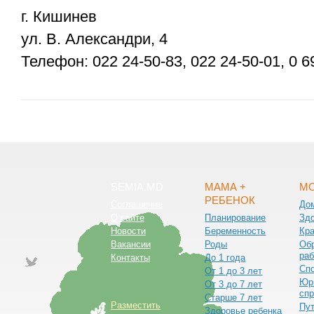
г. Кишинев
ул. В. Александри, 4
Телефон:
022 24-50-83
,
022 24-50-01
,
0 6
SEMIA.MD
МАМА +
МО
РЕБЕНОК
Соглашение
До
О сайте
Планирование
Зд
Новости
Беременность
Кра
Вакансии
Роды
Обр
раб
Контакты
До 1 года
Сп
От 1 до 3 лет
Юр
От 3 до 7 лет
спр
Старше 7 лет
Разместить
Пут
Здоровье ребенка