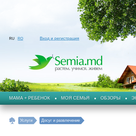
Вход и регистрация
RU
RO
МАМА + РЕБЕНОК
МОЯ СЕМЬЯ
ОБЗОРЫ
Э
Услуги
Досуг и развлечение