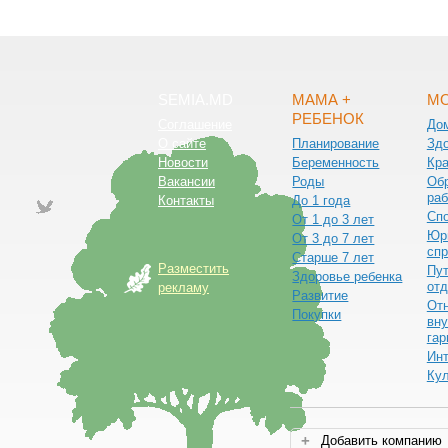
SEMIA.MD
МАМА +
МО
РЕБЕНОК
Соглашение
До
О сайте
Планирование
Зд
Новости
Беременность
Кра
Вакансии
Роды
Обр
раб
Контакты
До 1 года
Сп
От 1 до 3 лет
Юр
От 3 до 7 лет
спр
Старше 7 лет
Разместить
Пут
Здоровье ребенка
от
рекламу
Развитие
От
Покупки
вну
гар
Ин
Ку
Добавить компанию