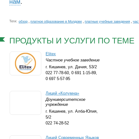
нам
.
Теги:
обзор
,
платное образование в Молдове
,
платные учебные заведения
,
час
ПРОДУКТЫ И УСЛУГИ ПО ТЕМЕ
Elitex
Частное учебное заведение
г. Кишинев,
ул. Дачия, 53/2
022 77-78-60
,
0 691 1-15-89
,
0 697 5-57-95
Лицей «Колумна»
Доуниверситетское
учреждение
г. Кишинев,
ул. Алба-Юлия,
5/2
022 74-28-52
Лицей Современных Языков