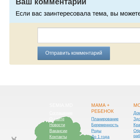
Ваш комментарий
Если вас заинтересовала тема, вы может
Отправить комментарий
SEMIA.MD
МАМА +
МО
РЕБЕНОК
Соглашение
До
О сайте
Планирование
Зд
Новости
Беременность
Кра
Вакансии
Роды
Обр
раб
Контакты
До 1 года