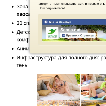
авторитетными специалистами, интервью опыт
Зона Family отделена от взрослой —
Присоединяйтесь!
хаоса
30 спасателей ежедневно —
контро
Детский бассейн с подогревом — да
комфортно
Аниматоры, Kids Club, пенные вечер
Инфраструктура для полного дня: ра
тень