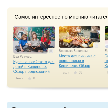
Самое интересное по мнению читате
Вероника Василаки
,
Е
Места для пикника с
Б
Ева Рыжова
,
шашлыками в
п
Курсы английского для
Кишиневе. Обзор
К
детей в Кишиневе.
Обзор предложений
Текст
33
Т
Текст
0