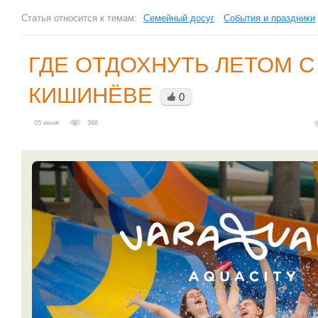
Статья относится к темам:
Семейный досуг
События и праздники
ГДЕ ОТДОХНУТЬ ЛЕТОМ С
КИШИНЁВЕ
0
05 июня
368