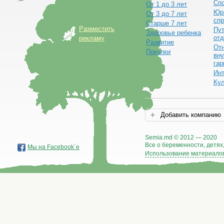
Сп
От 1 до 3 лет
Юр
От 3 до 7 лет
спр
Старше 7 лет
Разместить
Пут
Здоровье ребенка
от
рекламу
Развитие
От
Покупки
вну
гар
Ин
Ку
Добавить компанию
Semia.md © 2012 — 2020
Все о беременности, детях,
Мы на Facebook`е
Использование материалов