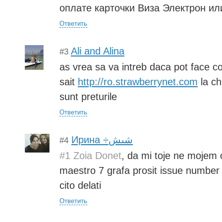
оплате карточки Виза Электрон ил
Ответить
Ali and Alina
#3
as vrea sa va intreb daca pot face 
sait
http://ro.strawberrynet.com
la ch
sunt preturile
Ответить
Ирина ÷شىش
#4
#1 Zoia Donet
, da mi toje ne mojem 
maestro 7 grafa prosit issue number 
cito delati
Ответить