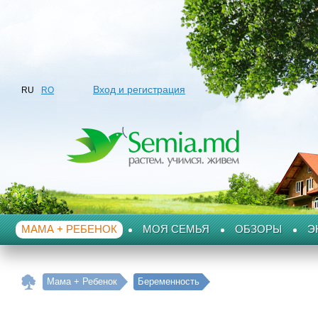
Вход и регистрация
RU
RO
МАМА + РЕБЕНОК
МОЯ СЕМЬЯ
ОБЗОРЫ
Э
Мама + Ребенок
Беременность