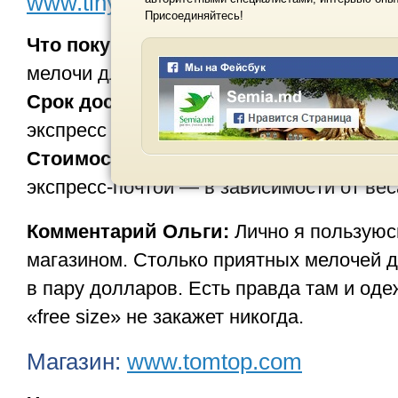
www.tinydeal.com
www.dealextrem
Присоединяйтесь!
Что покупать:
Планшеты, телефоны, акс
мелочи для дома, сувениры, бижутерию.
Срок доставки и способ:
обычной почто
экспресс — почтой 10-14 дней.
Стоимость доставки:
обычной почтой 
экспресс-почтой — в зависимости от вес
Комментарий Ольги:
Лично я пользуюс
магазином. Столько приятных мелочей 
в пару долларов. Есть правда там и одеж
«free size» не закажет никогда.
Магазин:
www.tomtop.com