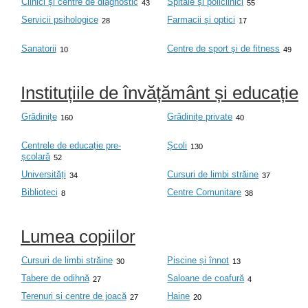
Clinici și centre de diagnostic
Spitale și policlinici
43
55
Servicii psihologice
Farmacii și optici
28
17
Sanatorii
Centre de sport şi de fitness
10
49
Instituțiile de învățământ și educație
Grădinițe
Grădinițe private
160
40
Centrele de educație pre-
Școli
130
școlară
52
Universități
Cursuri de limbi străine
34
37
Biblioteci
Centre Comunitare
8
38
Lumea copiilor
Cursuri de limbi străine
Piscine și înnot
30
13
Tabere de odihnă
Saloane de coafură
27
4
Terenuri și centre de joacă
Haine
27
20