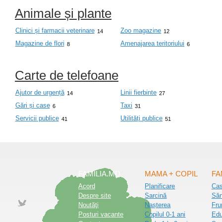
Animale și plante
Clinici și farmacii veterinare
Zoo magazine
14
12
Magazine de flori
Amenajarea teritoriului
8
6
Carte de telefoane
Ajutor de urgență
Linii fierbinte
14
27
Gări și case
Taxi
6
31
Servicii publice
Utilități publice
41
51
FAMILIA.MD
MAMA + COPIL
FA
Acord
Planificare
Ca
Despre site
Sarcină
Săn
Noutăţi
Nașterea
Fru
Posturi vacante
Copilul 0-1 ani
Edu