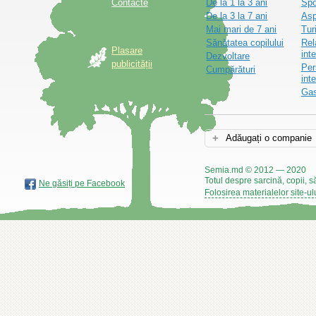
Contacte
De la 1 la 3 ani
Spo
De la 3 la 7 ani
Asp
Mai mari de 7 ani
Tur
Sănătatea copilului
Rel
Plasare
inte
Dezvoltare
publicității
Per
Cumpărături
int
Gas
Adăugați o companie
Semia.md © 2012 — 2020
Totul despre sarcină, copii, s
Ne găsiți pe Facebook
Folosirea materialelor site-ul