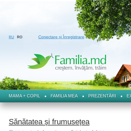
Conectare și Înregistrare
RU
RO
MAMA + COPIL
FAMILIA MEA
PREZENTĂRI
E
Sănătatea și frumusețea