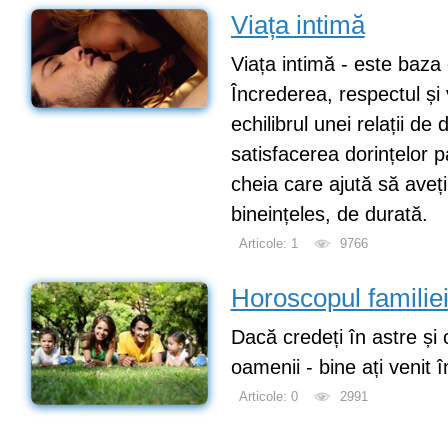
Viața intimă
Viața intimă - este baza o
Încrederea, respectul și
echilibrul unei relații de 
satisfacerea dorințelor p
cheia care ajută să aveți o
bineințeles, de durată.
Articole: 1
9766
Horoscopul familie
Dacă credeți în astre și 
oamenii - bine ați venit 
Articole: 0
2991