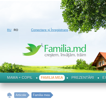
Conectare și Înregistrare
RU
RO
MAMA + COPIL
FAMILIA MEA
PREZENTĂRI
E
Articole
Familia mea