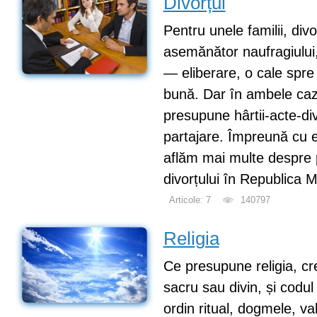
Divorțul
Pentru unele familii, div
asemănător naufragiului,
— eliberare, o cale spre
bună. Dar în ambele caz
presupune hârtii-acte-di
partajare. Împreună cu e
aflăm mai multe despre pa
divorțului în Republica 
Articole: 7
140797
Religia
Ce presupune religia, cr
sacru sau divin, și codul
ordin ritual, dogmele, valor