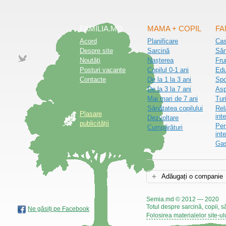
FAMILIA.MD
MAMA + COPIL
FA
Acord
Planificare
Ca
Despre site
Sarcină
Săn
Noutăţi
Nașterea
Fru
Posturi vacante
Copilul 0-1 ani
Edu
Contacte
De la 1 la 3 ani
Spo
De la 3 la 7 ani
Asp
Mai mari de 7 ani
Tur
Sănătatea copilului
Rel
Plasare
inte
Dezvoltare
publicității
Per
Cumpărături
int
Gas
Adăugați o companie
Semia.md © 2012 — 2020
Totul despre sarcină, copii, s
Ne găsiți pe Facebook
Folosirea materialelor site-ul