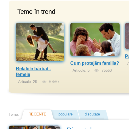
Teme în trend
P
Cum protejăm familia?
A
Relațiile bărbat -
Articole: 5
75560
femeie
Articole: 29
67567
RECENTE
populare
discutate
Teme: