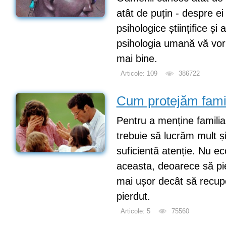
atât de puțin - despre ei
psihologice științifice și 
psihologia umană vă vor 
mai bine.
Articole: 109
386722
Cum protejăm fami
Pentru a menține familia 
trebuie să lucrăm mult ș
suficientă atenție. Nu ec
aceasta, deoarece să pie
mai ușor decât să recup
pierdut.
Articole: 5
75560