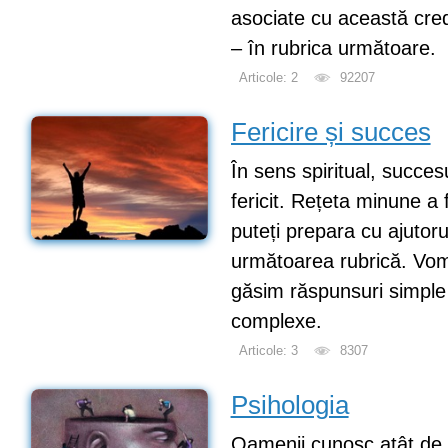
asociate cu această cred
– în rubrica următoare.
Articole: 2
92207
Fericire și succes
În sens spiritual, succesu
fericit. Rețeta minune a f
puteți prepara cu ajutorul
următoarea rubrică. Vo
găsim răspunsuri simple 
complexe.
Articole: 3
8307
Psihologia
Oamenii cunosc atât de 