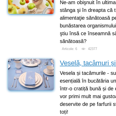
Ne-am obişnuit în ultim
stânga şi în dreapta că 
alimentaţie sănătoasă p
bunăstarea organismului 
ştiu însă ce înseamnă s
sănătoasă?
Articole: 6
42377
Veselă, tacâmuri ș
Vesela și tacâmurile - 
esențială în bucătăria un
într-o cratiță bună și de 
vor primi mult mai gustoa
deservite de pe farfurii st
toți!