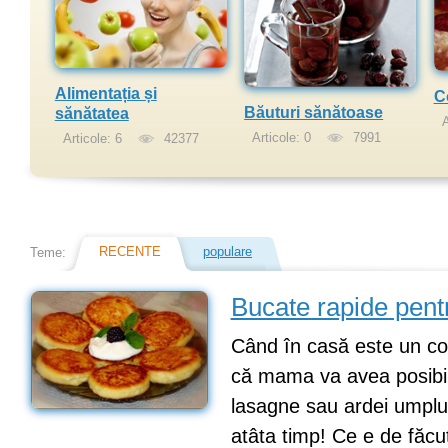
Alimentația și
C
Băuturi sănătoase
sănătatea
A
Articole: 0
7991
Articole: 6
42377
RECENTE
populare
Teme:
Bucate rapide pentr
Când în casă este un cop
că mama va avea posibil
lasagne sau ardei umplu
atâta timp! Ce e de făcu