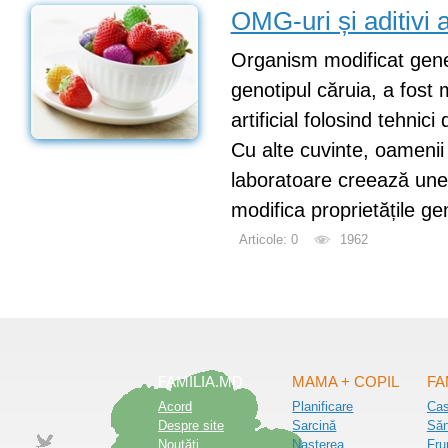
OMG-uri și aditivi 
Organism modificat gen
genotipul căruia, a fost 
artificial folosind tehnici
Cu alte cuvinte, oamenii 
laboratoare creează une
modifica proprietățile ge
Articole: 0
1962
FAMILIA.MD
MAMA + COPIL
FA
Acord
Planificare
Ca
Despre site
Sarcină
Săn
Noutăţi
Nașterea
Fru