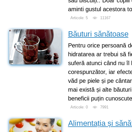
sau biscuiți.. Doar copii
aminti gustul acestora to
Articole: 5
11167
Băuturi sănătoase
Pentru orice persoană de
hidratarea ar trebui să fi
suferă atunci când nu îl
corespunzător, iar efecte
văd pe piele și pe cântar
mai există și alte băutu
beneficii puțin cunoscut
Articole: 0
7991
Alimentația și sănă