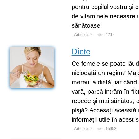
pentru copilul vostru și 
de vitaminele necesare u
sănătoase.
Articole: 2
4237
Diete
Ce femeie se poate lăud
niciodată un regim? Maj
mereu la dietă, iar când
vară, parcă intrăm în fib
repede şi mai sănătos, c
plajă? Accesați această r
informații utile în acest 
Articole: 2
15952