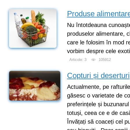
Produse alimentar
Nu întotdeauna cunoaștem
produselor alimentare, ch
care le folosim în mod r
vorbim despre cele exoti
Articole: 3
105912
Copturi și deserturi
Actualmente, pe rafturil
găsesc o varietate de co
preferințele și buzunarul
totuși, ceea ce e de cas
Învățați să coaceți cel pu