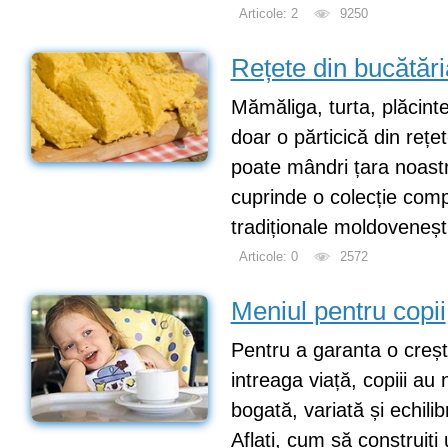
Articole: 2
9250
Rețete din bucătă
Mămăliga, turta, plăcinte
doar o părticică din rețe
poate mândri țara noast
cuprinde o colecție comp
tradiționale moldovenești
Articole: 0
2572
Meniul pentru copii
Pentru a garanta o creș
intreaga viață, copiii au 
bogată, variată și echili
Aflați, cum să construiț