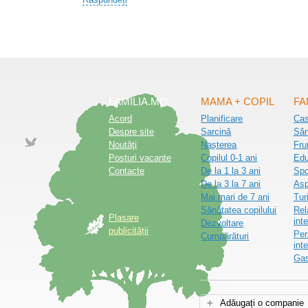
FAMILIA.MD
MAMA + COPIL
FA
Acord
Planificare
Ca
Despre site
Sarcină
Săn
Noutăţi
Nașterea
Fru
Posturi vacante
Copilul 0-1 ani
Edu
Contacte
De la 1 la 3 ani
Spo
De la 3 la 7 ani
Asp
Mai mari de 7 ani
Tur
Sănătatea copilului
Rel
Plasare
inte
Dezvoltare
publicității
Per
Cumpărături
int
Gas
Adăugați o companie