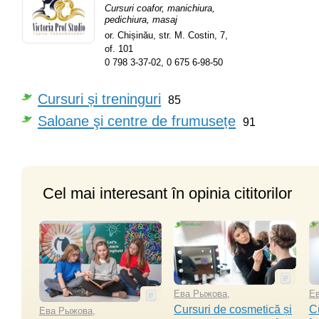
Cursuri coafor, manichiura,
pedichiura, masaj
or. Chișinău,
str. M. Costin, 7,
of. 101
0 798 3-37-02
,
0 675 6-98-50
Cursuri și treninguri
85
Saloane şi centre de frumusețe
91
Cel mai interesant în opinia cititorilor
Ева Рыжова
,
Е
Cursuri de cosmetică și
C
Ева Рыжова
,