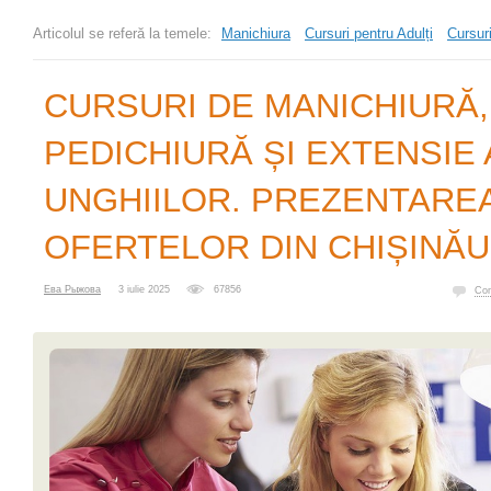
Articolul se referă la temele:
Manichiura
Cursuri pentru Adulți
Cursuri
CURSURI DE MANICHIURĂ,
PEDICHIURĂ ȘI EXTENSIE 
UNGHIILOR. PREZENTARE
OFERTELOR DIN CHIȘINĂU
Ева Рыжова
3 iulie 2025
67856
Com