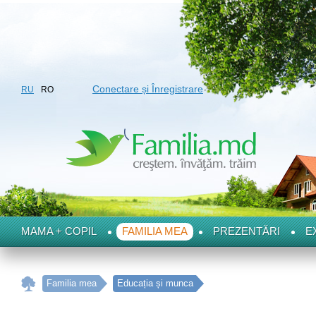
Conectare și Înregistrare
RU
RO
MAMA + COPIL
FAMILIA MEA
PREZENTĂRI
E
Familia mea
Educația și munca