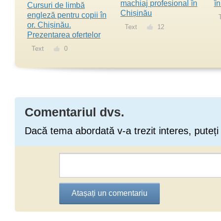
machiaj profesional în
î
Cursuri de limbă
Chișinău
engleză pentru copii în
T
or. Chișinău.
Text
12
Prezentarea ofertelor
Text
0
Comentariul dvs.
Dacă tema abordată v-a trezit interes, puteți
Atașați un comentariu