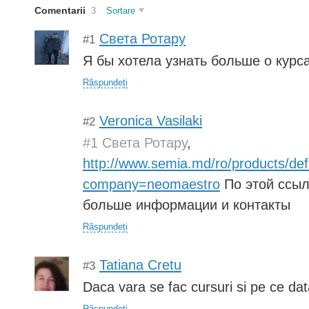
Comentarii
3
Sortare
Света Ротару
#1
Я бы хотела узнать больше о курс
Răspundeți
Veronica Vasilaki
#2
#1 Света Ротару
,
http://www.semia.md/ro/products/def
company=neomaestro
По этой ссыл
больше информации и контакты
Răspundeți
Tatiana Cretu
#3
Daca vara se fac cursuri si pe ce da
Răspundeți