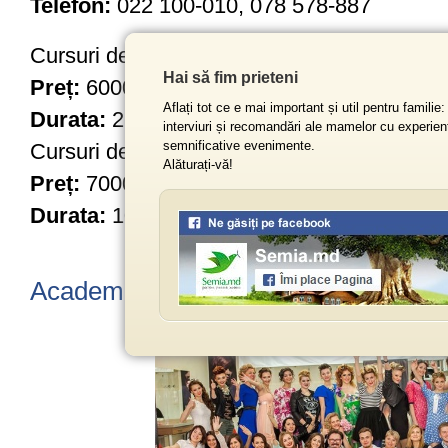
Telefon:
022 100-010, 078 578-887
Cursuri de manichiură în grup.
Hai să fim prieteni
Preț:
6000 lei.
Aflați tot ce e mai important și util pentru familie: u
Durata:
2 luni.
interviuri și recomandări ale mamelor cu experiență
semnificative evenimente.
Cursuri de manichiură individuală.
Alăturați-vă!
Preț:
7000 lei.
Durata:
10 lecții.
Academia de Frumusețe Vasile Gorb