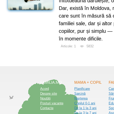
întotdeauna dăruiește, o
Dar, există în Moldova, 
care sunt în măsură să 
familiei sale, dar și altor
copiilor, pur și simplu —
în momente dificile.
Articole: 1
5832
FAMILIA.MD
MAMA + COPIL
FA
Acord
Planificare
Ca
Despre site
Sarcină
Săn
Noutăţi
Nașterea
Fru
Posturi vacante
Copilul 0-1 ani
Edu
Contacte
De la 1 la 3 ani
Spo
De la 3 la 7 ani
Asp