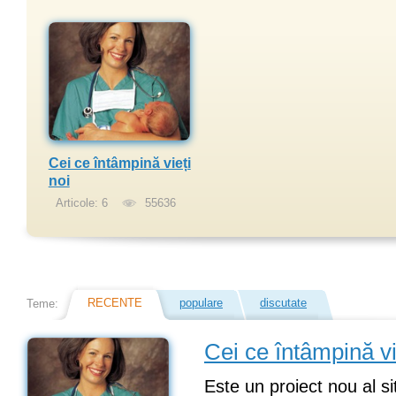
Cei ce întâmpină vieți
noi
Articole: 6
55636
RECENTE
populare
discutate
Teme:
Cei ce întâmpină vi
Este un proiect nou al si