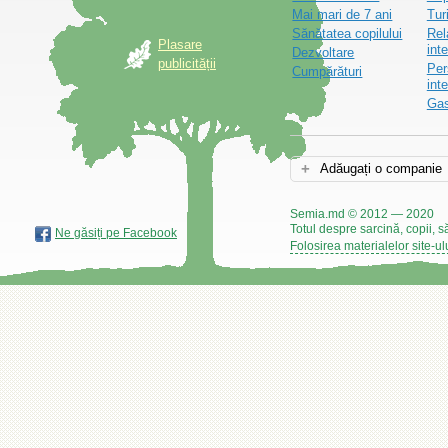
Mai mari de 7 ani
Tur
Sănătatea copilului
Rel
Plasare
inte
Dezvoltare
publicității
Per
Cumpărături
int
Gas
Adăugați o companie
Semia.md © 2012 — 2020
Totul despre sarcină, copii, s
Ne găsiți pe Facebook
Folosirea materialelor site-ul