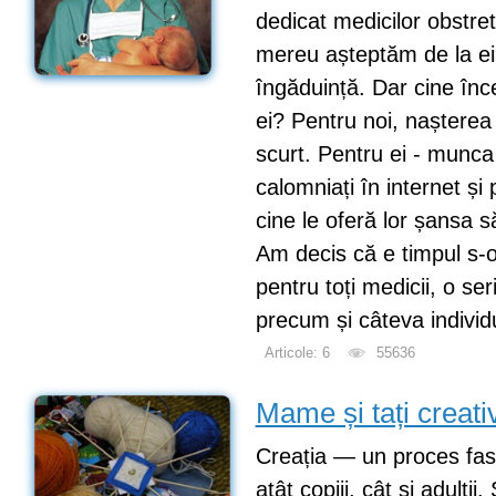
dedicat medicilor obstreti
mereu așteptăm de la ei 
îngăduință. Dar cine înc
ei? Pentru noi, nașterea
scurt. Pentru ei - munca
calomniați în internet și 
cine le oferă lor șansa 
Am decis că e timpul s-
pentru toți medicii, o ser
precum și câteva individ
Articole: 6
55636
Mame și tați creativ
Creația — un proces fas
atât copiii, cât și adulții