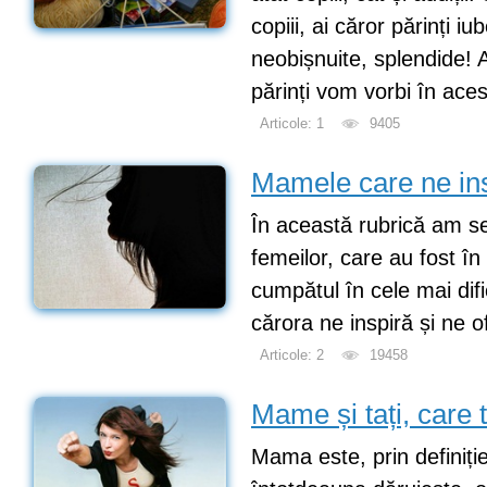
copiii, ai căror părinți iu
neobișnuite, splendide!
părinți vom vorbi în ace
Articole: 1
9405
Mamele care ne in
În această rubrică am sel
femeilor, care au fost în
cumpătul în cele mai dific
cărora ne inspiră și ne o
Articole: 2
19458
Mame și tați, care t
Mama este, prin definiți