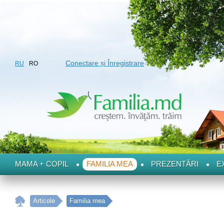
Conectare și Înregistrare
RU
RO
MAMA + COPIL
FAMILIA MEA
PREZENTĂRI
E
Articole
Familia mea