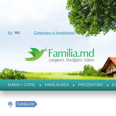
Conectare și Înregistrare
RU
RO
MAMA + COPIL
FAMILIA MEA
PREZENTĂRI
E
Familia.md