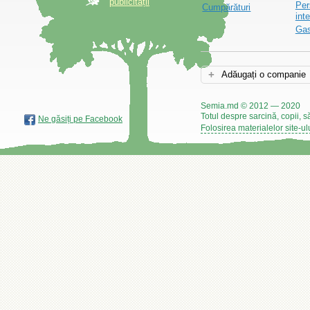
publicității
Per
Cumpărături
int
Gas
Adăugați o companie
Semia.md © 2012 — 2020
Totul despre sarcină, copii, s
Ne găsiți pe Facebook
Folosirea materialelor site-ul