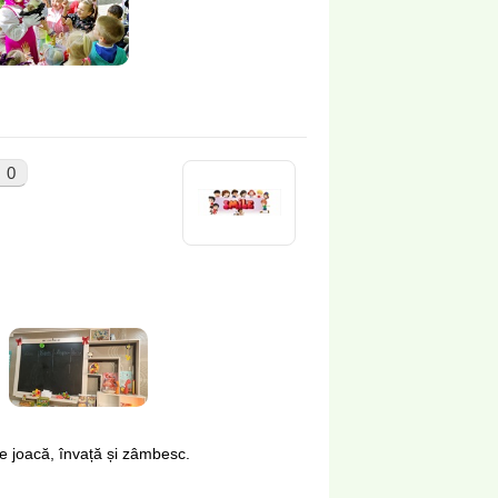
0
se joacă, învață și zâmbesc.