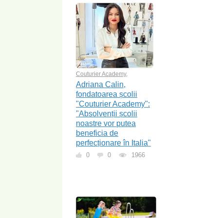
Couturier Academy
,
Adriana Calin,
fondatoarea școlii
"Couturier Academy":
"Absolvenții școlii
noastre vor putea
beneficia de
perfecționare în Italia"
0
0
1966