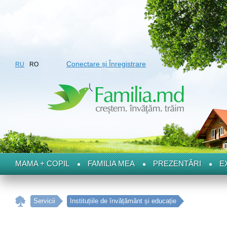
Conectare și Înregistrare
RU
RO
MAMA + COPIL
FAMILIA MEA
PREZENTĂRI
E
Servicii
Instituțiile de învățământ și educație