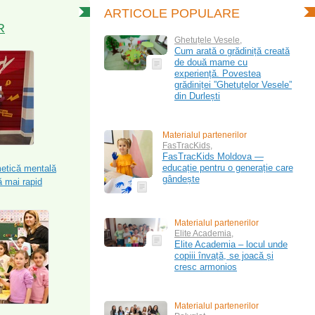
ARTICOLE POPULARE
R
Ghetuțele Vesele
,
Cum arată o grădiniță creată
de două mame cu
experiență. Povestea
grădiniței ”Ghetuțelor Vesele”
din Durlești
Materialul partenerilor
FasTracKids
,
FasTracKids Moldova —
educație pentru o generație care
metică mentală
gândește
 mai rapid
Materialul partenerilor
Elite Academia
,
Elite Academia – locul unde
copiii învață, se joacă și
cresc armonios
Materialul partenerilor