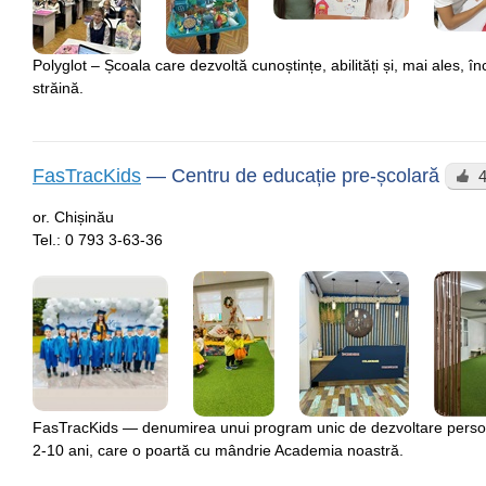
Polyglot – Școala care dezvoltă cunoștințe, abilități și, mai ales, 
străină.
FasTracKids
—
Centru de educație pre-școlară
or. Chișinău
Tel.:
0 793 3-63-36
FasTracKids — denumirea unui program unic de dezvoltare personal
2-10 ani, care o poartă cu mândrie Academia noastră.