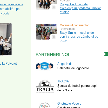
Polyglot
,
Polyglot – 15 ani de
 – de ce este una
excelență în predarea limbilor
te abilități pe
străine
 copil?
Materialul partenerilor
Baby Smile
,
Baby Smile – locul unde
copiii cresc cu zâmbetul pe
buze
PARTENERI NOI
c la Polyglot
Angel Kids
Cabinetul de logopedie
TRACIA
Școala de fotbal pentru copii
de la 3 ani
Ghetuțele Vesele
Grădiniţa privată