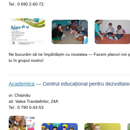
Tel.:
0 690 2-60-72.
Ne bucurăm să ne împărtășim cu noutatea — Facem planuri noi și 
tu în grupul nostru!
Academica
—
Сentrul educațional pentru dezvoltare
or. Chișinău
str. Valea Trandafirilor, 24А
Tel.:
0 790 0-43-53