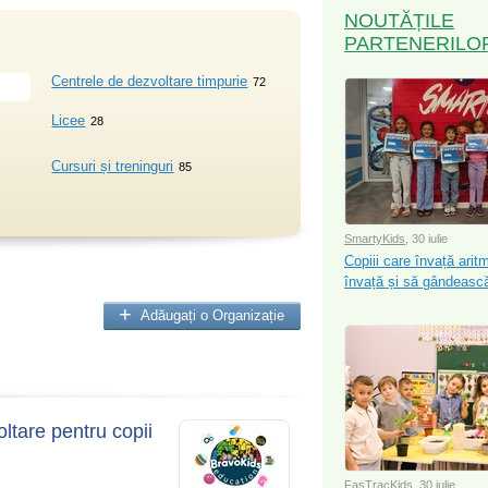
NOUTĂȚILE
PARTENERILO
Centrele de dezvoltare timpurie
72
Licee
28
Cursuri și treninguri
85
SmartyKids
, 30 iulie
Copiii care învață arit
învață și să gândească
Adăugați o Organizație
ltare pentru copii
FasTracKids
, 30 iulie