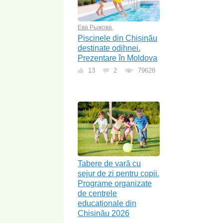
Ева Рыжова
,
Piscinele din Chișinău
destinate odihnei.
Prezentare în Moldova
13
2
79628
Tabere de vară cu
sejur de zi pentru copii.
Programe organizate
de centrele
educaționale din
Chișinău 2026