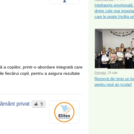
Inteligența emoțională
dintre cele mai importan
care le poate învăța un
 copiilor, printr-o abordare integrată care
 fiecărui copil, pentru a asigura rezultate
Polyglot
, 29 iulie
Rezervă din timp un lo
pentru noul an școlar!
ăţământ privat
9