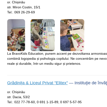
or. Chișinău
str. Miron Costin, 15/1
Tel.:
069 26-29-69
La BravoKids Education, punem accent pe dezvoltarea armonioasă a
combină logopedia și psihologia copilului. Ne concentrăm pe nevoile
reale și durabile, într-un mediu sigur și prietenos.
Grădinița & Liceul Privat "Elitex"
—
Instituţie de înv
or. Chișinău
str. Dacia, 53/2
Tel.:
022 77-78-60
,
0 691 1-15-89
,
0 697 5-57-95