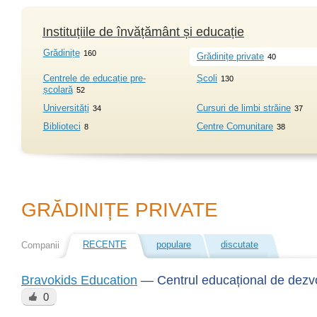
Instituțiile de învățământ și educație
Grădinițe
160
Grădinițe private
40
Centrele de educație pre-
Școli
130
școlară
52
Universități
Cursuri de limbi străine
34
37
Biblioteci
Centre Comunitare
8
38
GRĂDINIȚE PRIVATE
RECENTE
populare
discutate
Companii
Bravokids Education
—
Centrul educațional de dezvo
0