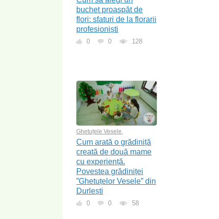
buchet proaspăt de
flori: sfaturi de la florarii
profesioniști
0
0
128
Ghetuțele Vesele
,
Cum arată o grădiniță
creată de două mame
cu experiență.
Povestea grădiniței
”Ghetuțelor Vesele” din
Durlești
0
0
58