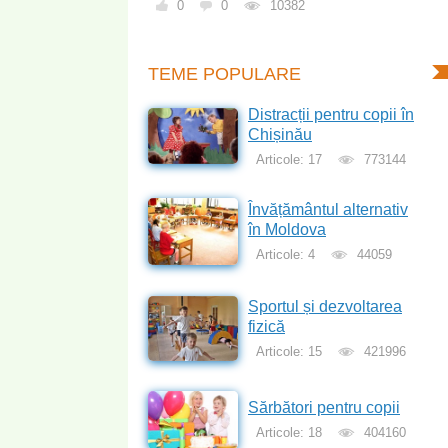
0
0
10382
TEME POPULARE
Distracții pentru copii în
Chișinău
Articole: 17
773144
Învățământul alternativ
în Moldova
Articole: 4
44059
Sportul și dezvoltarea
fizică
Articole: 15
421996
Sărbători pentru copii
Articole: 18
404160