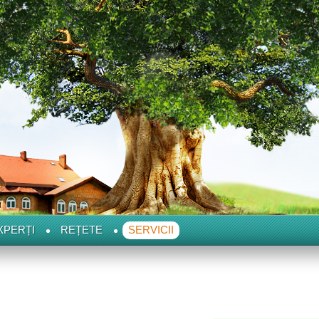
XPERȚI
REȚETE
SERVICII