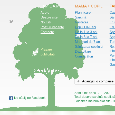
FAMILIA.MD
MAMA + COPIL
FA
Acord
Planificare
Ca
Despre site
Sarcină
Săn
Noutăţi
Nașterea
Fru
Posturi vacante
Copilul 0-1 ani
Edu
Contacte
De la 1 la 3 ani
Spo
De la 3 la 7 ani
Asp
Mai mari de 7 ani
Tur
Sănătatea copilului
Rel
Plasare
inte
Dezvoltare
publicității
Per
Cumpărături
int
Gas
Adăugați o companie
Semia.md © 2012 — 2020
Totul despre sarcină, copii, s
Ne găsiți pe Facebook
Folosirea materialelor site-ul