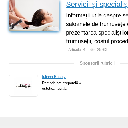
Servicii și specialiș
Informații utile despre se
saloanele de frumusețe 
prezentarea specialiștilor
frumuseții, costul procedu
Articole: 4
25763
Sponsorii rubricii
Iuliana Beauty
Remodelare corporală &
estetică facială