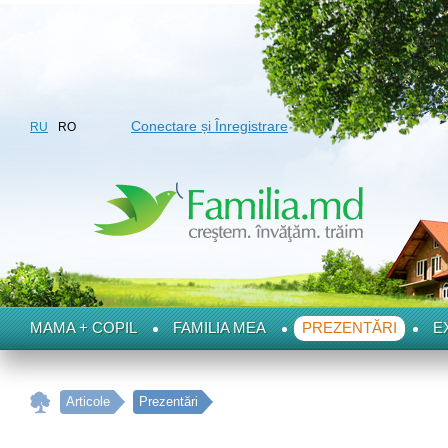
Conectare și Înregistrare
RU
RO
MAMA + COPIL
FAMILIA MEA
PREZENTĂRI
E
Articole
Prezentări