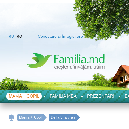
Conectare și Înregistrare
RU
RO
MAMA + COPIL
FAMILIA MEA
PREZENTĂRI
E
Mama + Copil
De la 3 la 7 ani