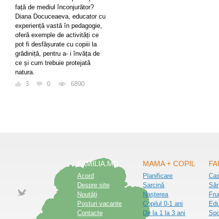
față de mediul înconjurător?
Diana Docuceaeva, educator cu
experiență vastă în pedagogie,
oferă exemple de activități ce
pot fi desfășurate cu copiii la
grădiniță, pentru a- i învăța de
ce și cum trebuie protejată
natura.
3
0
6890
FAMILIA.MD
MAMA + COPIL
FA
Acord
Planificare
Ca
Despre site
Sarcină
Săn
Noutăţi
Nașterea
Fru
Posturi vacante
Copilul 0-1 ani
Edu
Contacte
De la 1 la 3 ani
Spo