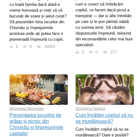
cum e corect să îmbrăcăm
cu toată familia dacă afară e
copilul, ce facem dacă piciul a
vreme frumoasă și vreți să vă
transpirat — dar și alte întrebări
bucurați de soare și aerul curat?
pe care și le pun părinții odată
Vă prezentăm lista locurilor din
cu sosirea iernii. Să căutăm
Chișinău și împrejurimile
răspunsurile împreună, reieșind
acestuia unde ați putea face o
din recomandările celor mai buni
promenadă împreună cu copiii.
specialiști.
6
0
30850
0
0
277
Вероника Василаки
,
Shosheva Natalia
,
Prezentarea locurilor de
Cum învățăm copilul să nu
grătar și picnic din
se murdărească?
Chișinău și împrejurimile
Cum învățăm copilul să nu se
capitalei
murdărească? Oare e posibil?