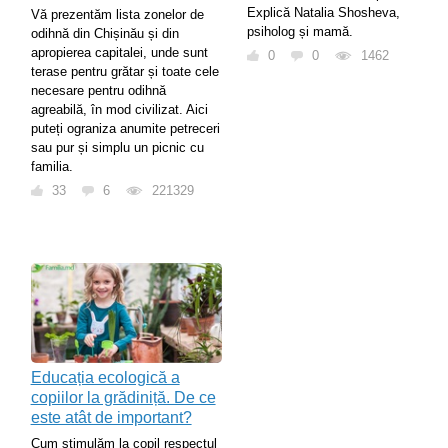
Explică Natalia Shosheva,
Vă prezentăm lista zonelor de
psiholog și mamă.
odihnă din Chișinău și din
apropierea capitalei, unde sunt
0
0
1462
terase pentru grătar și toate cele
necesare pentru odihnă
agreabilă, în mod civilizat. Aici
puteți ograniza anumite petreceri
sau pur și simplu un picnic cu
familia.
33
6
221329
Educația ecologică a
copiilor la grădiniță. De ce
este atât de important?
Cum stimulăm la copil respectul