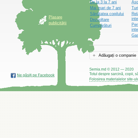
De la 3 la 7 ani
Asp
Mai mari de 7 ani
Tur
Sănătatea copilului
Rel
Plasare
inte
Dezvoltare
publicității
Per
Cumpărături
int
Gas
Adăugați o companie
Semia.md © 2012 — 2020
Totul despre sarcină, copii, s
Ne găsiți pe Facebook
Folosirea materialelor site-ul