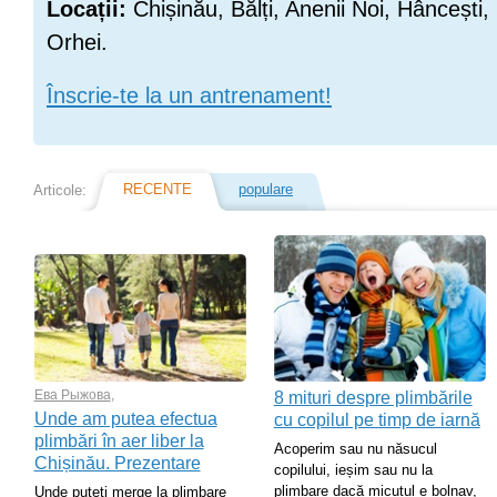
Locații:
Chișinău, Bălți, Anenii Noi, Hâncești,
Orhei.
Înscrie-te la un antrenament!
RECENTE
populare
Articole:
Ева Рыжова
,
8 mituri despre plimbările
Unde am putea efectua
cu copilul pe timp de iarnă
plimbări în aer liber la
Acoperim sau nu năsucul
Chișinău. Prezentare
copilului, ieșim sau nu la
plimbare dacă micuțul e bolnav,
Unde puteți merge la plimbare