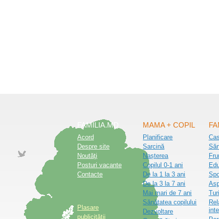
FAMILIA.MD
MAMA + COPIL
FA
Acord
Planificare
Ca
Despre site
Sarcină
Săn
Noutăţi
Nașterea
Fru
Posturi vacante
Copilul 0-1 ani
Edu
Contacte
De la 1 la 3 ani
Spo
De la 3 la 7 ani
Asp
Mai mari de 7 ani
Tur
Sănătatea copilului
Rel
Plasare
inte
Dezvoltare
publicității