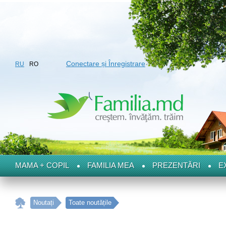
Conectare și Înregistrare
RU
RO
MAMA + COPIL
FAMILIA MEA
PREZENTĂRI
E
Noutați
Toate noutățile