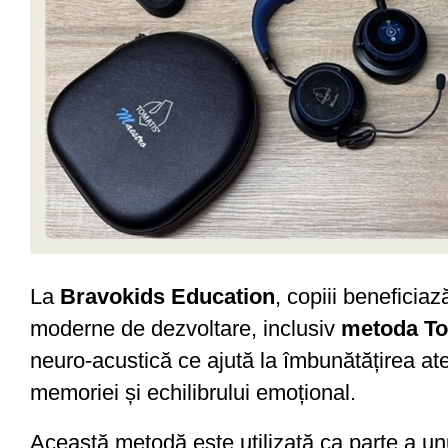
La
Bravokids Education
, copiii beneficia
moderne de dezvoltare, inclusiv
metoda To
neuro-acustică ce ajută la îmbunătățirea atenț
memoriei și echilibrului emoțional.
Această metodă este utilizată ca parte a u