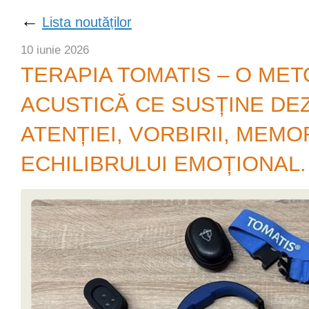
←
Lista noutăților
10 iunie 2026
TERAPIA TOMATIS – O ME
ACUSTICĂ CE SUSȚINE DE
ATENȚIEI, VORBIRII, MEMOR
ECHILIBRULUI EMOȚIONAL.