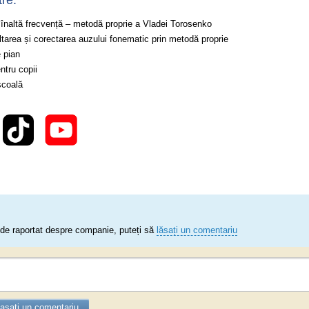
tre:
înaltă frecvență – metodă proprie a Vladei Torosenko
tarea și corectarea auzului fonematic prin metodă proprie
e pian
ntru copii
școală
de raportat despre companie, puteți să
lăsați un comentariu
așați un comentariu