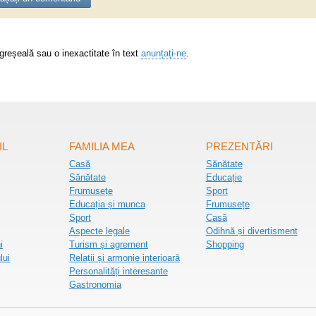
greșeală sau o inexactitate în text
anunțați-ne
.
IL
FAMILIA MEA
PREZENTĂRI
Casă
Sănătate
Sănătate
Educație
Frumusețe
Sport
Educația și munca
Frumusețe
Sport
Casă
Aspecte legale
Odihnă și divertisment
i
Turism și agrement
Shopping
lui
Relații și armonie interioară
Personalități interesante
Gastronomia