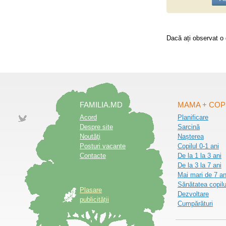
Dacă ați observat o 
FAMILIA.MD
MAMA + COP
Acord
Planificare
Despre site
Sarcină
Noutăţi
Nașterea
Posturi vacante
Copilul 0-1 ani
Contacte
De la 1 la 3 ani
De la 3 la 7 ani
Mai mari de 7 an
Sănătatea copilu
Plasare
Dezvoltare
publicității
Cumpărături