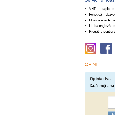
Serviciile noas
VHT – terapie de 
Fonetică – dezvol
Muzică – lecții d
Limba engleză pe
Pregătire pentru 
OPINII
Opinia dvs.
Dacă aveți ceva 
At