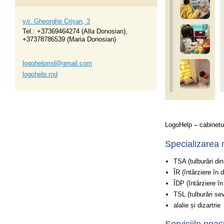
ул. Gheorghe Crișan, 3
Tel.:
+37369464274 (Alla Donosian)
,
+37378786539 (Maria Donosian)
logohelpmd@gmail.com
logohelp.md
LogoHelp – cabinetu
Specializarea n
TSA (tulburări din
ÎR (întârziere în d
ÎDP (întârziere î
TSL (tulburări se
alalie și dizartrie