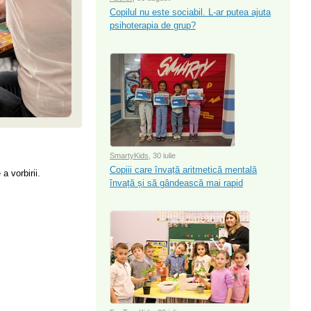
Copilul nu este sociabil. L-ar putea ajuta
psihoterapia de grup?
SmartyKids
, 30 iulie
Copiii care învață aritmetică mentală
a vorbirii.
învață și să gândească mai rapid