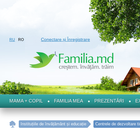
Conectare și Înregistrare
RU
RO
MAMA + COPIL
FAMILIA MEA
PREZENTĂRI
E
Instituțiile de învățământ și educație
Centrele de dezvoltare t