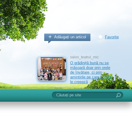
Adăugați un articol
Favorite
salon_teatrul_mic
O grădiniță bună nu se
măsoară doar prin orele
de învățare, ci prin
amintirile pe care copilul
le creează