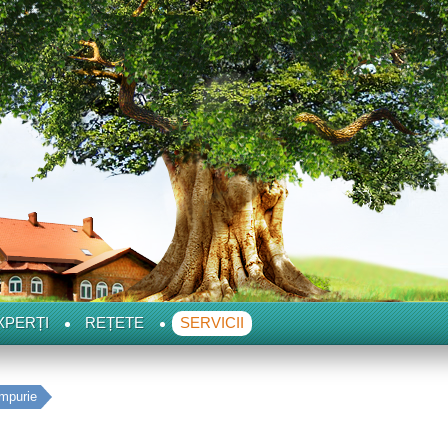
XPERȚI
REȚETE
SERVICII
impurie