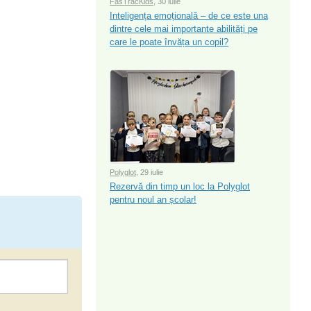
FasTracKids
, 30 iulie
Inteligența emoțională – de ce este una
dintre cele mai importante abilități pe
care le poate învăța un copil?
Polyglot
, 29 iulie
Rezervă din timp un loc la Polyglot
pentru noul an școlar!