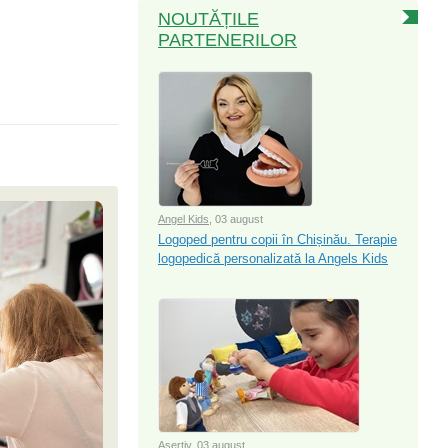
NOUTĂȚILE
PARTENERILOR
Angel Kids
, 03 august
Logoped pentru copii în Chișinău. Terapie
logopedică personalizată la Angels Kids
Asertiv
, 03 august