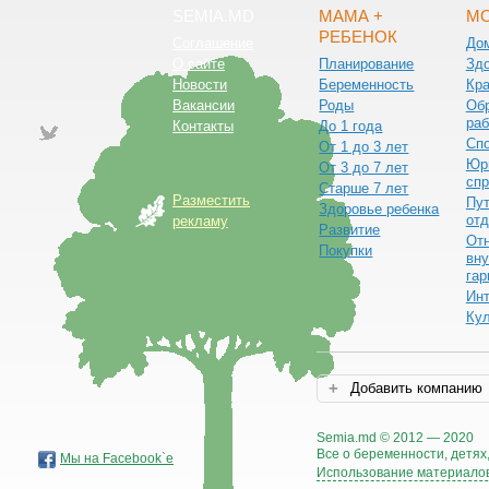
SEMIA.MD
МАМА +
МО
РЕБЕНОК
Соглашение
До
О сайте
Планирование
Зд
Новости
Беременность
Кра
Вакансии
Роды
Обр
раб
Контакты
До 1 года
Сп
От 1 до 3 лет
Юр
От 3 до 7 лет
спр
Старше 7 лет
Разместить
Пут
Здоровье ребенка
от
рекламу
Развитие
От
Покупки
вну
гар
Ин
Ку
Добавить компанию
Semia.md © 2012 — 2020
Все о беременности, детях,
Мы на Facebook`е
Использование материалов