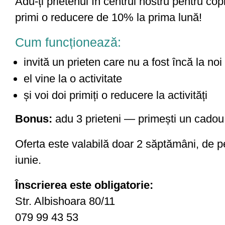
Adu-ți prietenul în centrul nostru pentru copi
primi o reducere de 10% la prima lună!
Cum funcționează:
invită un prieten care nu a fost încă la noi
el vine la o activitate
și voi doi primiți o reducere la activități
Bonus:
adu 3 prieteni — primești un cadou
Oferta este valabilă doar 2 săptămâni, de 
iunie.
Înscrierea este obligatorie:
Str. Albishoara 80/11
079 99 43 53