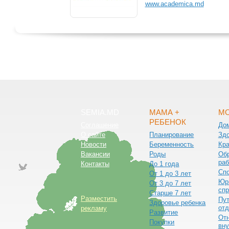
www.academica.md
SEMIA.MD
МАМА +
МО
РЕБЕНОК
Соглашение
До
О сайте
Планирование
Зд
Новости
Беременность
Кра
Вакансии
Роды
Обр
раб
Контакты
До 1 года
Сп
От 1 до 3 лет
Юр
От 3 до 7 лет
спр
Старше 7 лет
Разместить
Пут
Здоровье ребенка
от
рекламу
Развитие
От
Покупки
вну