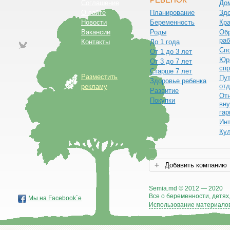
РЕБЕНОК
Соглашение
До
О сайте
Планирование
Зд
Новости
Беременность
Кра
Вакансии
Роды
Обр
раб
Контакты
До 1 года
Сп
От 1 до 3 лет
Юр
От 3 до 7 лет
спр
Старше 7 лет
Разместить
Пут
Здоровье ребенка
от
рекламу
Развитие
От
Покупки
вну
гар
Ин
Ку
Добавить компанию
Semia.md © 2012 — 2020
Все о беременности, детях,
Мы на Facebook`е
Использование материалов