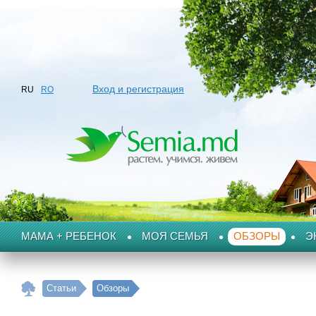
Вход и регистрация
RU
RO
МАМА + РЕБЕНОК
МОЯ СЕМЬЯ
ОБЗОРЫ
Э
Статьи
Обзоры