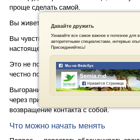
проще сделать самой.
Вы живете в режиме «надо», а не «я вы
Давайте дружить
Узнавайте все самое важное и полезное для в
Вы чувствуете, что в семье много обяза
авторитетными специалистами, интервью опыт
настоящего контакта.
Присоединяйтесь!
Это не повод обвинять себя. Это повод 
честно посмотреть на свое состояние.
Выгорание не проходит от фразы «собер
через признание, поддержку, пересмотр 
возвращение контакта с собой.
Что можно начать менять