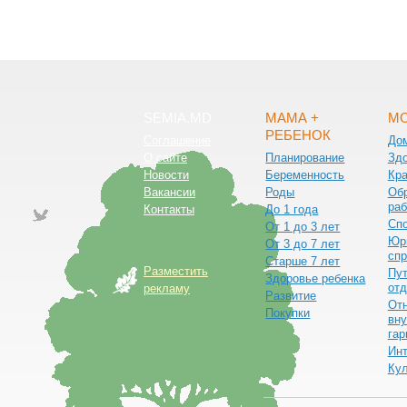
SEMIA.MD
МАМА +
МО
РЕБЕНОК
Соглашение
До
О сайте
Планирование
Зд
Новости
Беременность
Кра
Вакансии
Роды
Обр
раб
Контакты
До 1 года
Сп
От 1 до 3 лет
Юр
От 3 до 7 лет
спр
Старше 7 лет
Разместить
Пут
Здоровье ребенка
от
рекламу
Развитие
От
Покупки
вну
гар
Ин
Ку