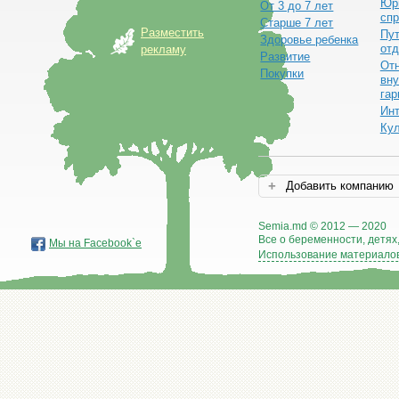
Юр
От 3 до 7 лет
спр
Старше 7 лет
Разместить
Пут
Здоровье ребенка
от
рекламу
Развитие
От
Покупки
вну
гар
Ин
Ку
Добавить компанию
Semia.md © 2012 — 2020
Все о беременности, детях,
Мы на Facebook`е
Использование материалов