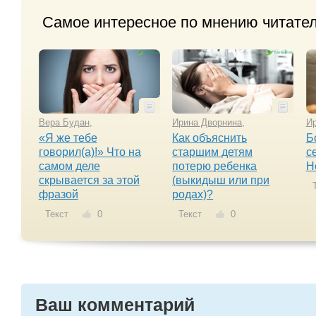
Самое интересное по мнению читате
Вера Будан
,
Ирина Дворнина
,
Ир
«Я же тебе
Как объяснить
Б
говорил(а)!» Что на
старшим детям
с
самом деле
потерю ребенка
Н
скрывается за этой
(выкидыш или при
Т
фразой
родах)?
Текст
0
Текст
0
Ваш комментарий