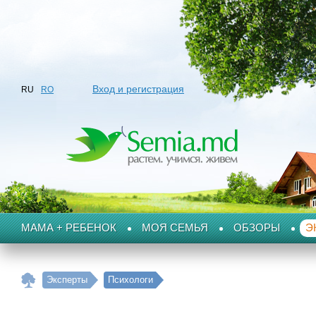
Вход и регистрация
RU
RO
МАМА + РЕБЕНОК
МОЯ СЕМЬЯ
ОБЗОРЫ
Э
Эксперты
Психологи