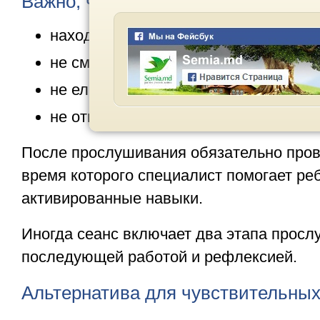
Важно, чтобы во время прослушив
находился в спокойном состоянии,
не смотрел мультфильмы,
не ел,
не отвлекался на посторонние стим
После прослушивания обязательно пров
время которого специалист помогает ре
активированные навыки.
Иногда сеанс включает два этапа просл
последующей работой и рефлексией.
Альтернатива для чувствительных