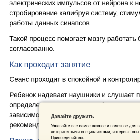
электрических импульсов от нейрона к не
стробирование калибруя систему, стиму
работы данных синапсов.
Такой процесс помогает мозгу работать 
согласованно.
Как проходит занятие
Сеанс проходит в спокойной и контроли
Ребенок надевает наушники и слушает п
определенного времени — обычно от
15
зависимости от чувствительности нервн
Давайте дружить
рекомендаций специалиста.
Узнавайте все самое важное и полезное для в
авторитетными специалистами, интервью опыт
Присоединяйтесь!