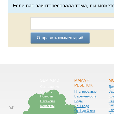
Если вас заинтересовала тема, вы может
Отправить комментарий
SEMIA.MD
МАМА +
МО
РЕБЕНОК
Соглашение
До
О сайте
Планирование
Зд
Новости
Беременность
Кра
Вакансии
Роды
Обр
раб
Контакты
До 1 года
Сп
От 1 до 3 лет